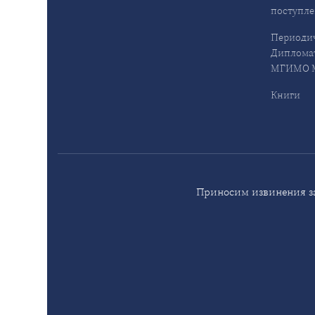
поступл
Периодич
Дипломат
МГИМО М
Книги
Приносим извинения за