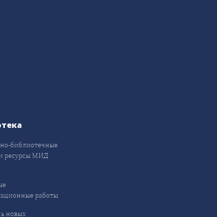
отека
но-библиотечные
и ресурсы МИД
ые
кационные работы
ь новых