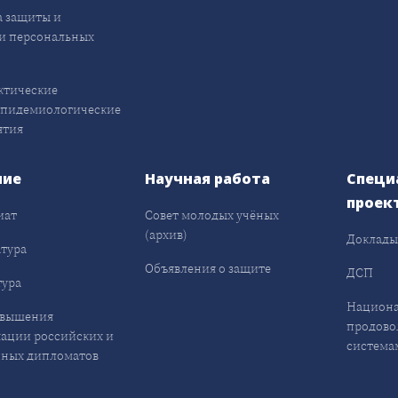
 защиты и
и персональных
ктические
эпидемиологические
ятия
ние
Научная работа
Специ
проек
иат
Совет молодых учёных
(архив)
Доклад
тура
Объявления о защите
ДСП
ура
Национа
овышения
продово
ации российских и
система
ных дипломатов