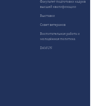
Факультет подготовки кадров
высшей квалификации
Выставки
Совет ветеранов
Воспитательная работа и
молодёжная политика
DAMUN