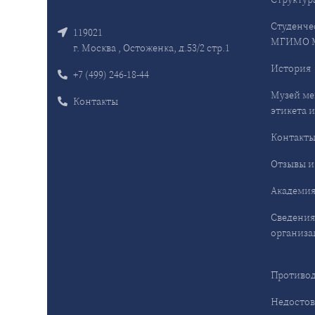
Студенче
119021
МГИМО 
г. Москва , Остоженка, д.53/2 стр.1
История
+7 (499) 246-18-44
Музей ме
Контакты
этикета и
Контакт
Отзывы и
Академия
Сведения
организа
Противод
Недостов