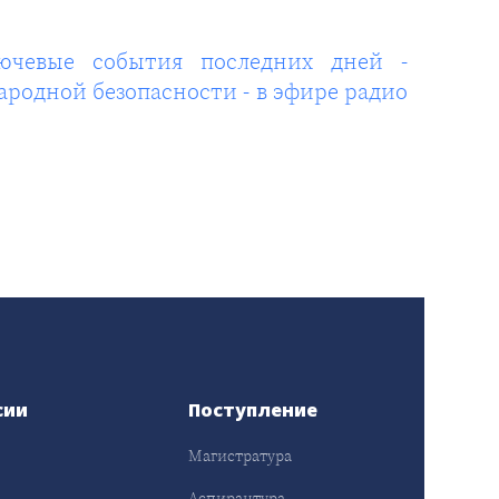
чевые события последних дней -
родной безопасности - в эфире радио
сии
Поступление
Магистратура
Аспирантура