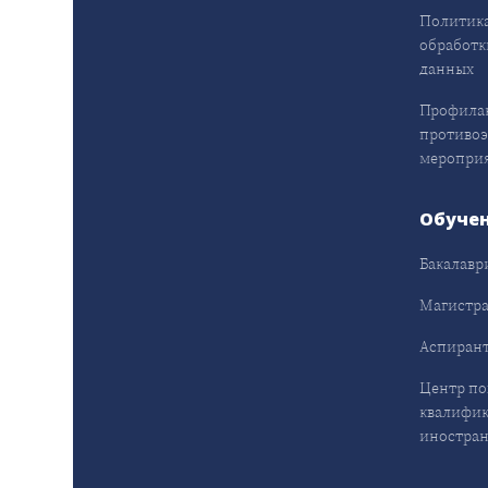
Политика
обработк
данных
Профила
противо
меропри
Обуче
Бакалавр
Магистра
Аспирант
Центр п
квалифик
иностран