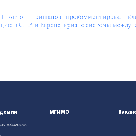
П Антон Гришанов прокомментировал клю
ию в США и Европе, кризис системы междуна
адемии
МГИМО
Вакан
тво Академии
а