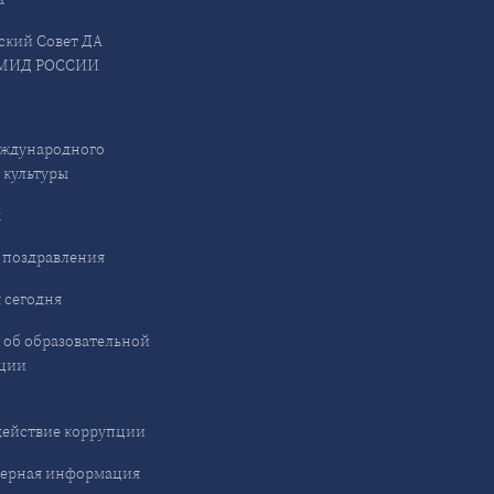
ский Совет ДА
МИД РОССИИ
ждународного
 культуры
ы
 поздравления
 сегодня
 об образовательной
ции
ействие коррупции
ерная информация