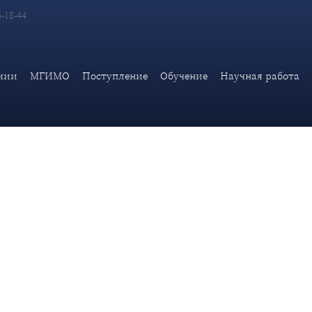
6-18-44
ентировал ключевые события последних дней - парламентский
мии
МГИМО
Поступление
Обучение
Научная работа