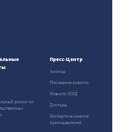
альные
Пресс-Центр
ты
Анонсы
ы
Последние новости
Новости МИД
льный диалог по
Доклады
льственным
м
Экспертное мнение
преподавателей