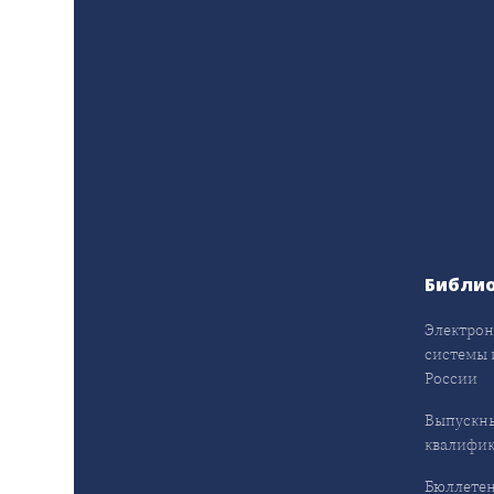
Библи
Электрон
системы 
России
Выпускн
квалифи
Бюллетен