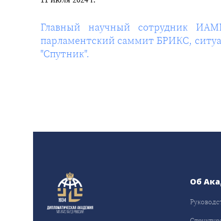
Главный научный сотрудник ИАМ
парламентский саммит БРИКС, ситуац
"Спутник".
Об Ак
Руководс
Структур