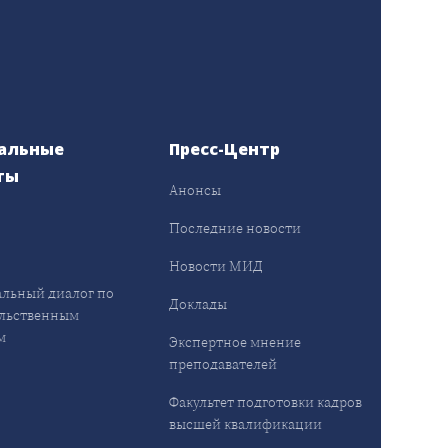
альные
Пресс-Центр
ты
Анонсы
ы
Последние новости
Новости МИД
льный диалог по
Доклады
льственным
м
Экспертное мнение
преподавателей
Факультет подготовки кадров
высшей квалификации