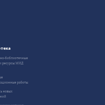
отека
но-библиотечные
и ресурсы МИД
ые
кационные работы
ь новых
ений