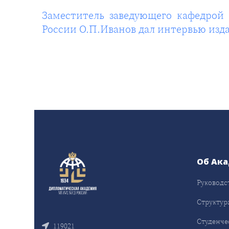
Заместитель заведующего кафедро
России О.П.Иванов дал интервью изд
Об Ак
Руководс
Структур
Студенче
119021