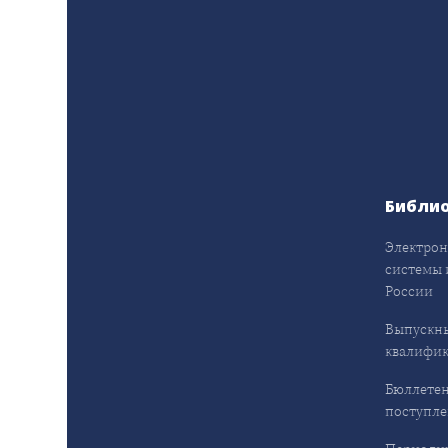
Библи
Электрон
системы 
России
Выпускн
квалифи
Бюллетен
поступл