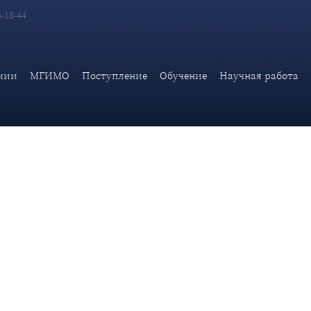
6-18-44
нальной безопасности Дипломатической академии МИД России О
мии
МГИМО
Поступление
Обучение
Научная работа