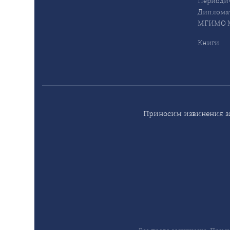
Периодич
Дипломат
МГИМО М
Книги
Приносим извинения за