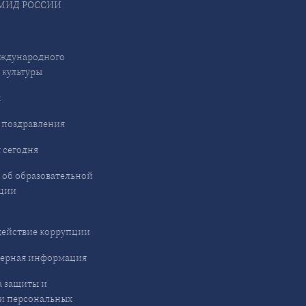
МИД РОССИИ
ждународного
 культуры
ы
 поздравления
 сегодня
 об образовательной
ции
ействие коррупции
ерная информация
 защиты и
и персональных