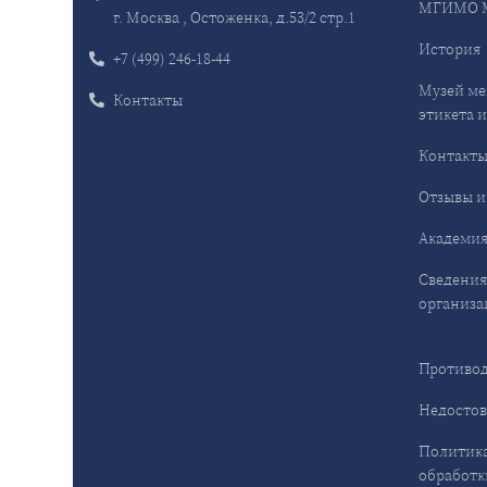
МГИМО 
г. Москва , Остоженка, д.53/2 стр.1
История
+7 (499) 246-18-44
Музей ме
Контакты
этикета и
Контакт
Отзывы и
Академия
Сведения
организа
Противод
Недостов
Политика
обработк