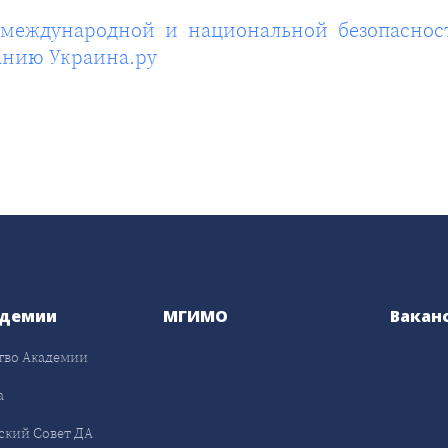
й международной и национальной безопасно
анию Украина.ру
адемии
МГИМО
Вакан
тво Академии
а
ский Совет ДА