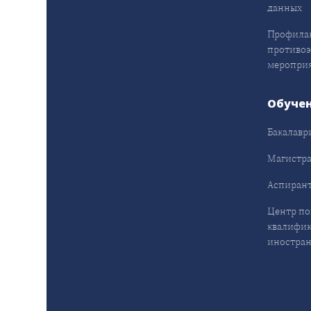
данных
Профила
противо
меропри
Обуче
Бакалавр
Магистра
Аспирант
Центр п
квалифик
иностран