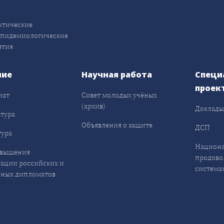
ктические
эпидемиологические
ятия
ние
Научная работа
Специ
проек
иат
Совет молодых учёных
(архив)
Доклад
тура
Объявления о защите
ДСП
ура
Национа
овышения
продово
ации российских и
система
ных дипломатов