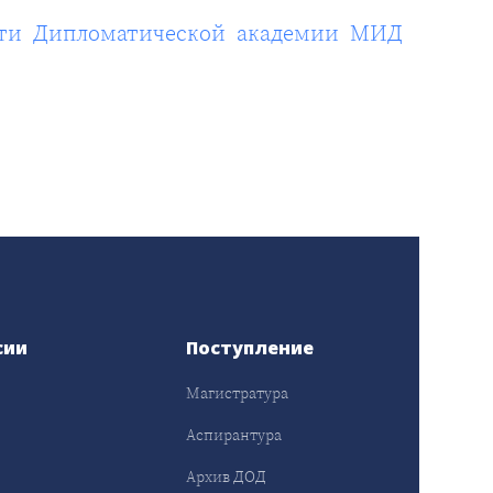
сти Дипломатической академии МИД
сии
Поступление
Магистратура
Аспирантура
Архив ДОД