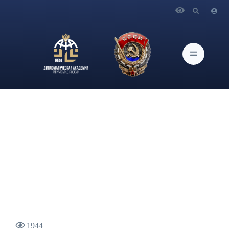
Главная
Новости и Мероприятия
Доцент кафедры международных отношений
Дипломатической академии МИД России, д-р. полит. наук
В.А.Аватков принял участие в программе "Большая игра.
Часть 4. Специальный выпуск"
1944