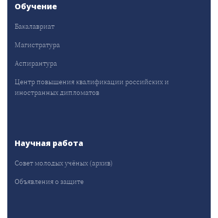
Обучение
Бакалавриат
Магистратура
Аспирантура
Центр повышения квалификации российских и
иностранных дипломатов
Научная работа
Совет молодых учёных (архив)
Объявления о защите