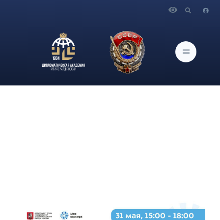
Главная
Новости и Мероприятия
31 мая в специализированном центре занятости «Моя
карьера» с 15:00 до 18:00 состоится Ярмарка вакансий
«Заработай этим летом»