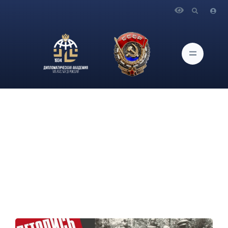
Главная
Новости и Мероприятия
6 июня 2025 года Приглашаем посетить экскурсию по
историко-документальной выставке «Летопись Победы»,
посвященной советской журналистике в годы Великой
Отечественной войны