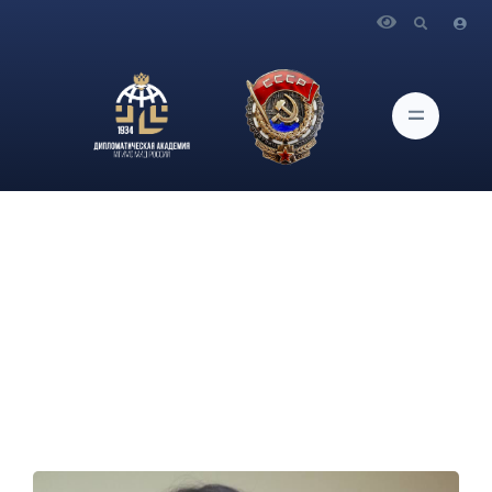
Главная
Новости и Мероприятия
9 февраля в Дипломатической академии МИД России
объявляется открытие второго цикла благотворительной
акции по сбору книг «Родное слово» для отправки
обучающимся в Луганскую народную республику