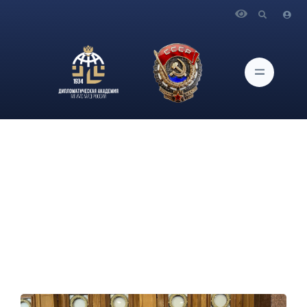
Главная
Новости и Мероприятия
Активисты патриотического клуба «Я Горжусь»
выступили в роли волонтеров на международной акции
«Диктант Победы», прошедшей на площадке Музея Победы
на Поклонной Горе