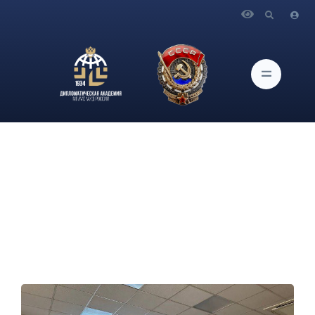
Главная
Новости и Мероприятия
Балканский клуб Дипломатической академии МИД России
провёл вечер кино, собрав студентов и преподавателей на
показ культового фильма «Грек Зорба»