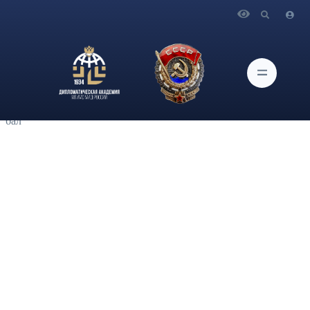
Главная
Новости и Мероприятия
Члены Молодёжной Коллегии Дипломатической академии
МИД России приняли участие дебатах научных
студенческих объединений Дипломатической академии
МИД России и Московского государственного института
культуры на тему: «Государственная культурная политика:
бал