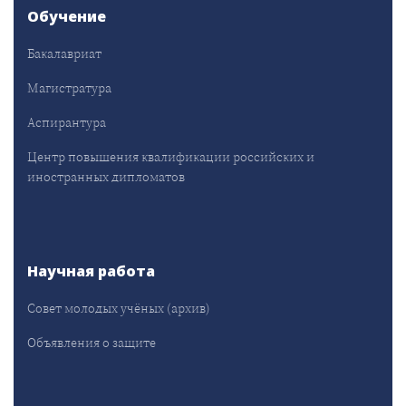
Обучение
Бакалавриат
Магистратура
Аспирантура
Центр повышения квалификации российских и
иностранных дипломатов
Научная работа
Совет молодых учёных (архив)
Объявления о защите