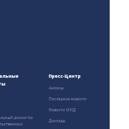
альные
Пресс-Центр
ты
Анонсы
ы
Последние новости
Новости МИД
льный диалог по
Доклады
льственным