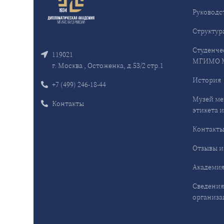
Руководс
Структур
Студенче
119021
МГИМО 
г. Москва , Остоженка, д.53/2 стр.1
История
+7 (499) 246-18-44
Музей ме
Контакты
этикета и
Контакт
Отзывы и
Академия
Сведения
организа