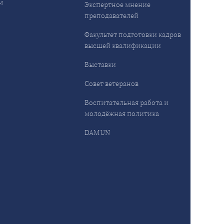
м
Экспертное мнение
преподавателей
Факультет подготовки кадров
высшей квалификации
Выставки
Совет ветеранов
Воспитательная работа и
молодёжная политика
DAMUN