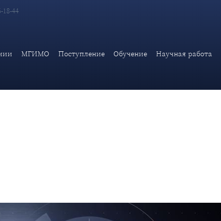
6-18-44
ний и международных отношений ИАМП Дипломатической академ
и»
мии
МГИМО
Поступление
Обучение
Научная работа