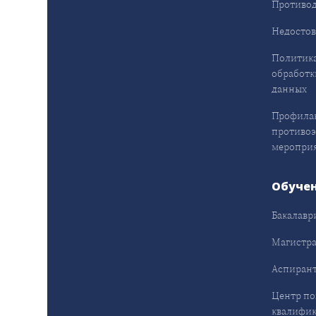
Противод
Недостов
Политика
обработк
данных
Профила
противо
меропри
Обуче
Бакалавр
Магистра
Аспирант
Центр п
квалифик