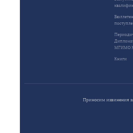
квалифи
Бюллетен
поступл
Периодич
Дипломат
МГИМО М
Книги
Приносим извинения за