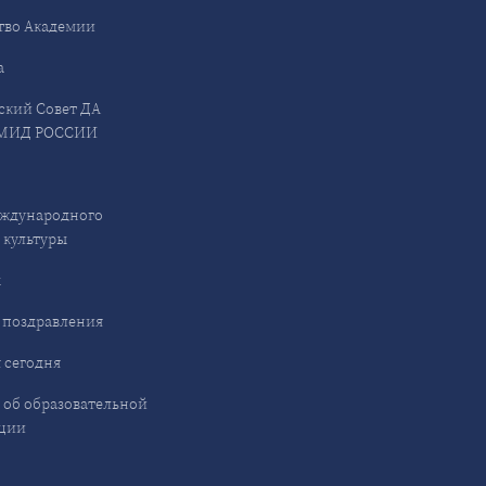
тво Академии
а
ский Совет ДА
МИД РОССИИ
ждународного
 культуры
ы
 поздравления
 сегодня
 об образовательной
ции