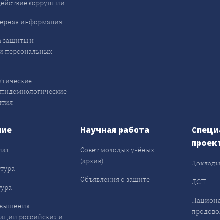
ействие коррупции
ерная информация
 защиты и
и персональных
ктические
эпидемиологические
ятия
ние
Научная работа
Специ
проек
иат
Совет молодых учёных
(архив)
Доклад
тура
Объявления о защите
ДСП
ура
Национа
овышения
продово
ации российских и