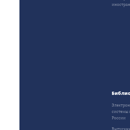
иностран
Библи
Электрон
системы 
России
Выпускн