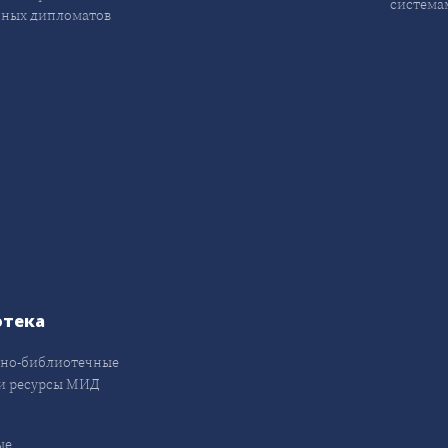
система
ных дипломатов
отека
но-библиотечные
и ресурсы МИД
ые