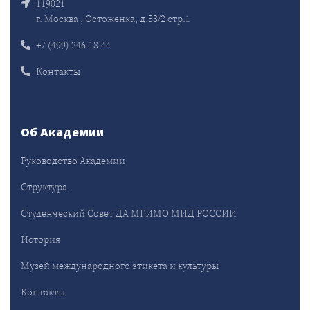
119021
г. Москва , Остоженка, д.53/2 стр.1
+7 (499) 246-18-44
Контакты
Об Академии
Руководство Академии
Структура
Студенческий Совет ДА МГИМО МИД РОССИИ
История
Музей международного этикета и культуры
Контакты