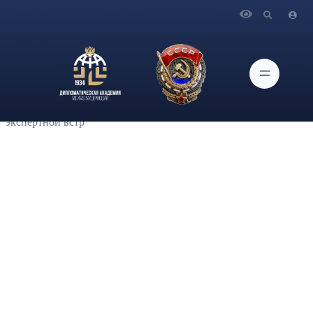
Главная
Новости и Мероприятия
Главный научный сотрудник Центра глобальных
исследований и международных отношений ИАМП
В.Б.Козюлин по приглашению Международного Комитета
Красного Креста принял участие в организованной МККК
совместно с Министерством обороны Туркменистана
экспертной встр