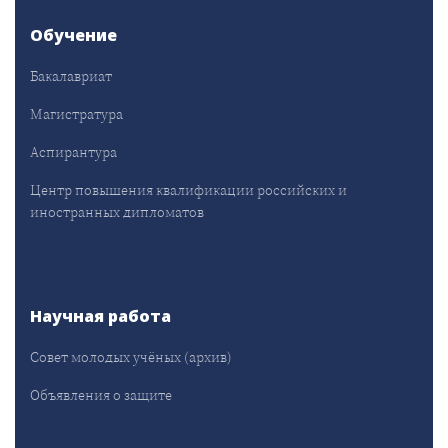
Обучение
Бакалавриат
Магистратура
Аспирантура
Центр повышения квалификации российских и
иностранных дипломатов
Научная работа
Совет молодых учёных (архив)
Объявления о защите