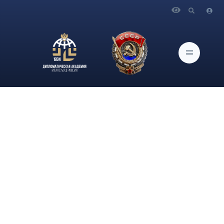
Главная
Новости и Мероприятия
Главный научный сотрудник Центра военно-политических
исследований ИАМП Дипломатической академии МИД
России В.Б.Козюлин принял участие в Международной
конференции «Киберстабильность: подходы, перспективы,
вызовы»