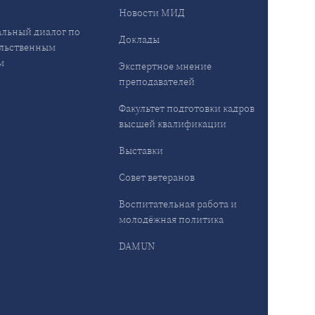
Новости МИД
льный диалог по
Доклады
льственным
м
Экспертное мнение
преподавателей
Факультет подготовки кадров
высшей квалификации
Выставки
Совет ветеранов
Воспитательная работа и
молодёжная политика
DAMUN