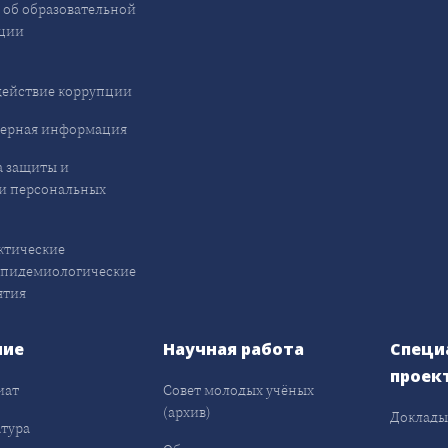
 об образовательной
ции
ействие коррупции
ерная информация
 защиты и
и персональных
ктические
эпидемиологические
ятия
ние
Научная работа
Специ
проек
иат
Совет молодых учёных
(архив)
Доклад
тура