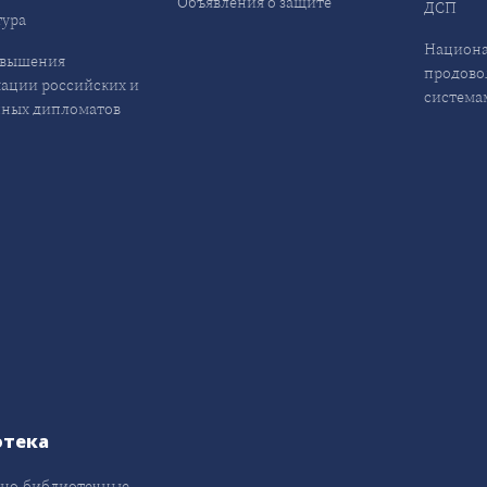
Объявления о защите
ДСП
ура
Национа
овышения
продово
ации российских и
система
ных дипломатов
отека
но-библиотечные