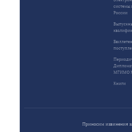
системы 
России
Выпускн
квалифи
Бюллетен
поступл
Периодич
Дипломат
МГИМО М
Книги
Приносим извинения за