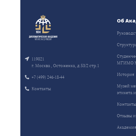
Об Ак
Руководс
Структур
Студенче
119021
МГИМО 
г. Москва , Остоженка, д.53/2 стр.1
История
+7 (499) 246-18-44
Музей ме
Контакты
этикета и
Контакт
Отзывы и
Академия