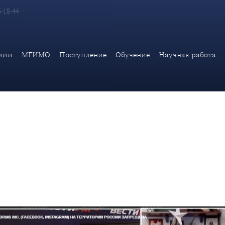
6-18-44
сследований ИАМП Дипломатической академии МИД России В.Б
мии
МГИМО
Поступление
Обучение
Научная работа