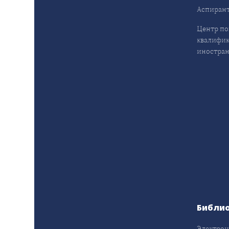
Аспирант
Центр п
квалифик
иностран
Библи
Электрон