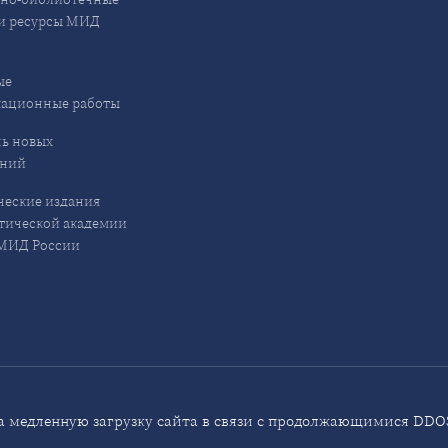
и ресурсы МИД
ые
кационные работы
ь новых
ений
еские издания
ической академии
ИД России
 медленную загрузку сайта в связи с продолжающимися DDOS