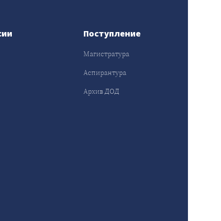
сии
Поступление
Магистратура
Аспирантура
Архив ДОД