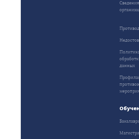
Сведения
организа
Противод
Недостов
Политика
обработк
данных
Профила
противо
меропри
Обуче
Бакалавр
Магистра