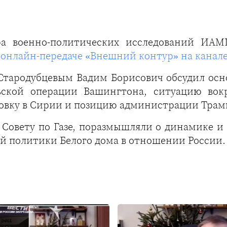
ра военно-политических исследований ИА
 онлайн-передаче «Внешний контур» на канале
тародубцевым Вадим Борисович обсудил осно
льской операции Вашингтона, ситуацию вок
овку в Сирии и позицию администрации Трамп
 Совету по Газе, поразмышляли о динамике и
й политики Белого дома в отношении России.