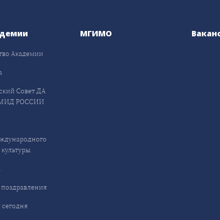
адемии
МГИМО
Вакан
тво Академии
а
ский Совет ДА
МИД РОССИИ
ждународного
 культуры
ы
 поздравления
 сегодня