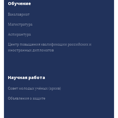
Обучение
Бакалавриат
Магистратура
Аспирантура
Центр повышения квалификации российских и
иностранных дипломатов
Научная работа
Совет молодых учёных (архив)
Объявления о защите