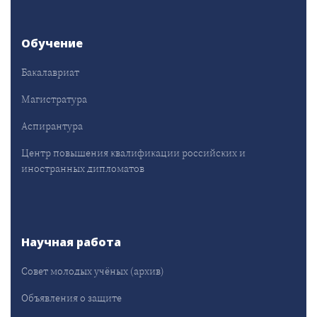
Обучение
Бакалавриат
Магистратура
Аспирантура
Центр повышения квалификации российских и
иностранных дипломатов
Научная работа
Совет молодых учёных (архив)
Объявления о защите