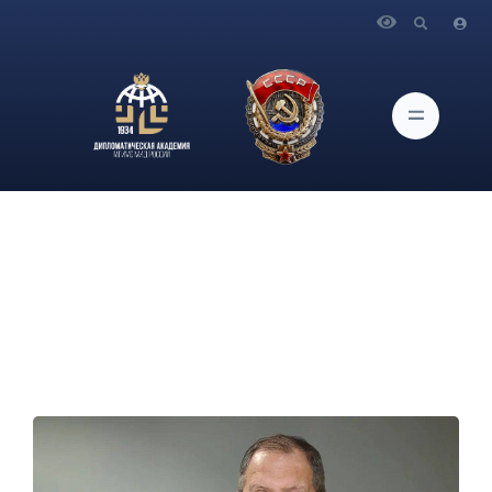
Главная
Новости и Мероприятия
Интервью Министра С.В.Лаврова индонезийской газете
"Компас"