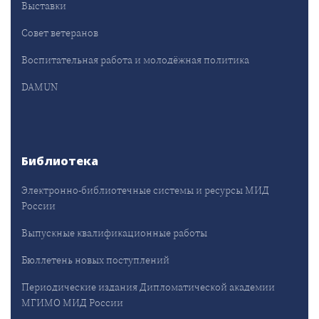
Выставки
Совет ветеранов
Воспитательная работа и молодёжная политика
DAMUN
Библиотека
Электронно-библиотечные системы и ресурсы МИД
России
Выпускные квалификационные работы
Бюллетень новых поступлений
Периодические издания Дипломатической академии
МГИМО МИД России