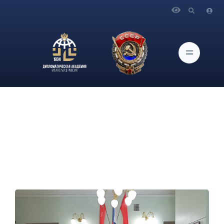
Главная
Новости и Мероприятия
К празднованию юбилея Победы. О встрече с
А.Б.Кокомани в музее Академии