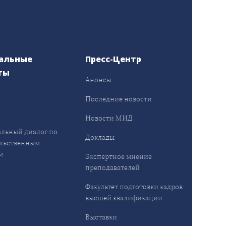
альные
Пресс-Центр
ты
Анонсы
ы
Последние новости
Новости МИД
льный диалог по
Доклады
льственным
м
Экспертное мнение
преподавателей
Факультет подготовки кадров
высшей квалификации
Выставки