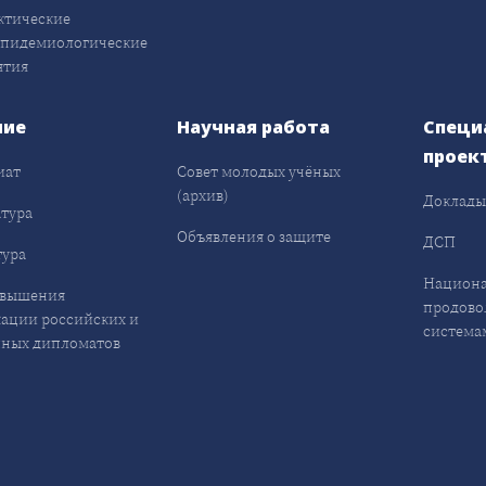
ктические
эпидемиологические
ятия
ние
Научная работа
Специ
проек
иат
Совет молодых учёных
(архив)
Доклад
тура
Объявления о защите
ДСП
ура
Национа
овышения
продово
ации российских и
система
ных дипломатов