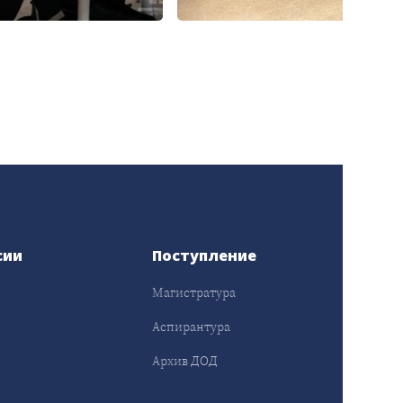
сии
Поступление
Магистратура
Аспирантура
Архив ДОД