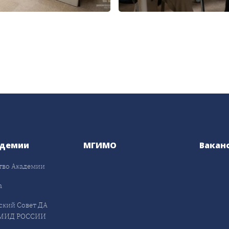
адемии
МГИМО
Вакан
тво Академии
а
ский Совет ДА
МИД РОССИИ