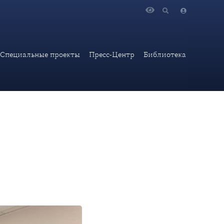
уба международника «Bona Fide» провела совместный с
Специальные проекты
Пресс-Центр
Библиотека