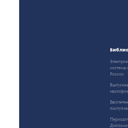
Библи
Электрон
системы 
России
Выпускн
квалифи
Бюллетен
поступл
Периодич
Дипломат