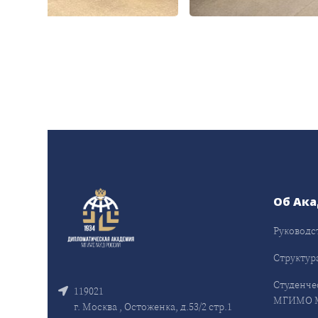
Об Ак
Руководс
Структур
Студенче
119021
МГИМО 
г. Москва , Остоженка, д.53/2 стр.1