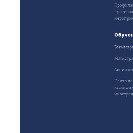
Профила
противо
меропри
Обуче
Бакалавр
Магистра
Аспирант
Центр п
квалифик
иностран