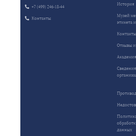
История
+7 (499) 246-18-44
Музей ме
Контакты
этикета и
Контакт
Отзывы и
Академия
Сведения
организа
Противод
Недостов
Политика
обработк
данных