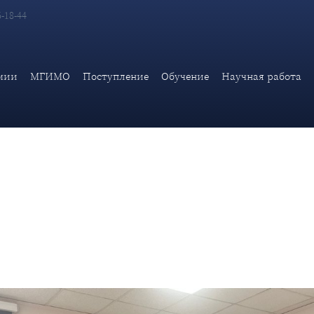
6-18-44
оматической академии МИД России в рамках Дискуссионного кл
trends and threats» на англий
мии
МГИМО
Поступление
Обучение
Научная работа