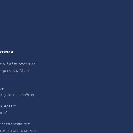
отека
но-библиотечные
и ресурсы МИД
ые
кационные работы
ь новых
ений
еские издания
ической академии