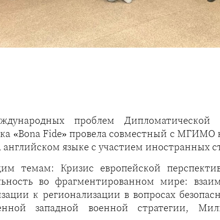
еждународных проблем Дипломатическо
а «Bona Fide» провела совместный с МГИМО н
s» на английском языке с участием иностранных
им темам: Кризис европейской перспектив
льность во фрагментированном мире: взаим
зации к регионализации в вопросах безопас
енной западной военной стратегии, Мил