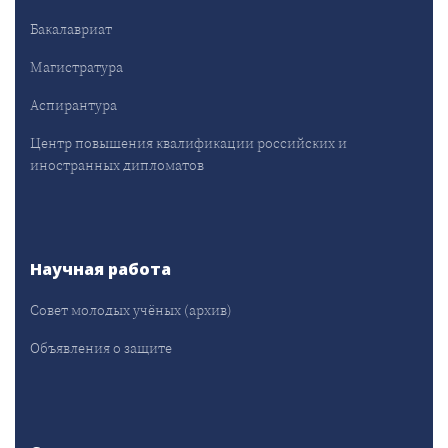
Бакалавриат
Магистратура
Аспирантура
Центр повышения квалификации российских и
иностранных дипломатов
Научная работа
Совет молодых учёных (архив)
Объявления о защите