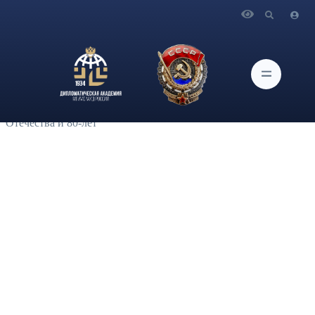
Главная
Новости и Мероприятия
Музей Дипломатической академией МИД России
совместно с Музеем оружия Москвы открыл выставку
«Победа в сердцах поколений» в Кадетской школе
государственных воспитанниц Первого Московского
кадетского корпуса, приуроченную к Году защитника
Отечества и 80-лет