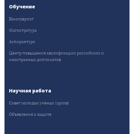
Обучение
Бакалавриат
Магистратура
Аспирантура
Центр повышения квалификации российских и
иностранных дипломатов
Научная работа
Совет молодых учёных (архив)
Объявления о защите