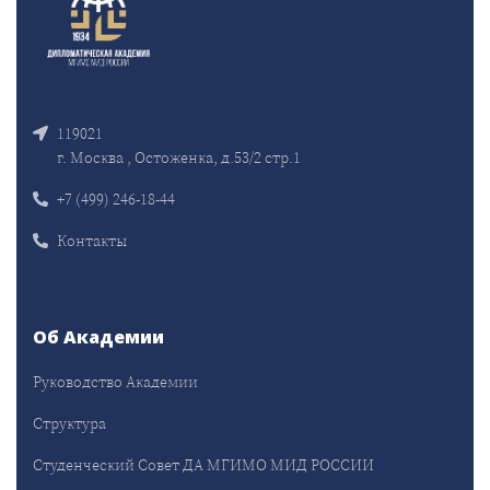
119021
г. Москва , Остоженка, д.53/2 стр.1
+7 (499) 246-18-44
Контакты
Об Академии
Руководство Академии
Структура
Студенческий Совет ДА МГИМО МИД РОССИИ