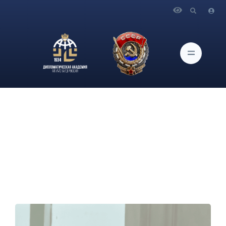
Главная
Новости и Мероприятия
Научный сотрудник ИАМП Дипломатической академии
МИД России, руководитель Школы МИБ А.Ж.Мартиросян
вошла в Комитет по вопросам управления интернетом