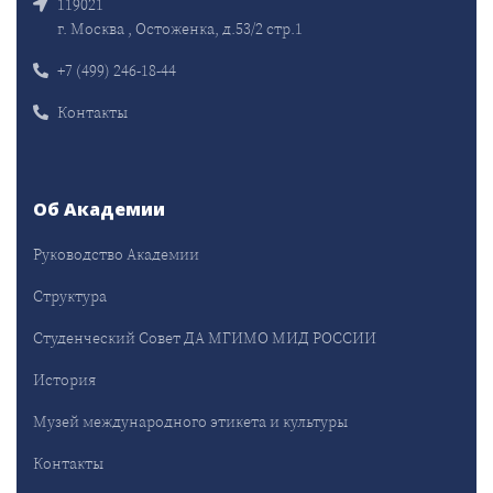
119021
г. Москва , Остоженка, д.53/2 стр.1
+7 (499) 246-18-44
Контакты
Об Академии
Руководство Академии
Структура
Студенческий Совет ДА МГИМО МИД РОССИИ
История
Музей международного этикета и культуры
Контакты