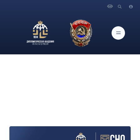
Главная
Новости и Мероприятия
О круглом столе ИАМП и СНО «Африканский вектор
внешней политики Франции в условиях глобальных и
региональных трансформаций международных отношений»