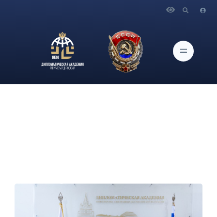
Главная
Новости и Мероприятия
О мероприятиях Академии, приуроченных ко Дню
солидарности в борьбе с терроризмом