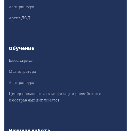
Аспирантура
Архив ДОД
Обучение
Бакалавриат
Магистратура
Аспирантура
Центр повышения квалификации российских и
иностранных дипломатов
Научная работа