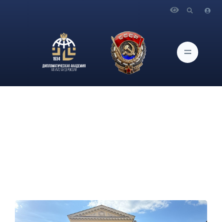
Главная
Новости и Мероприятия
О проведении мастер-класса доцентом кафедры канд.
юрид. наук Е.Е.Гуляевой для адвокатов Московской коллегии
адвокатов «ГРАД»