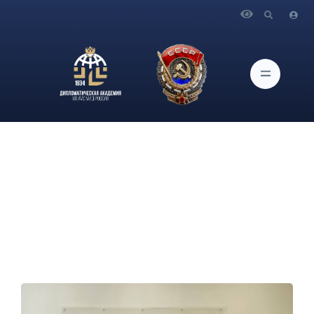
Главная
Новости и Мероприятия
О встрече с Директором Национального книжного треста
при Министерстве образования Республики Индии г-ном
Ювраджом Маликом