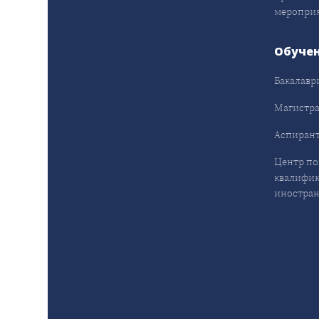
меропри
Обуче
Бакалавр
Магистра
Аспирант
Центр п
квалифик
иностран