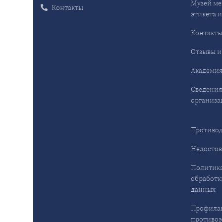
Музей ме
Контакты
этикета и
Контакт
Отзывы и
Академия
Сведения
организа
Противод
Недостов
Политика
обработк
данных
Профила
противо