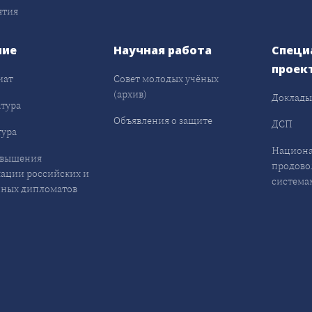
ятия
ние
Научная работа
Специ
проек
иат
Совет молодых учёных
(архив)
Доклад
тура
Объявления о защите
ДСП
ура
Национа
овышения
продово
ации российских и
система
ных дипломатов