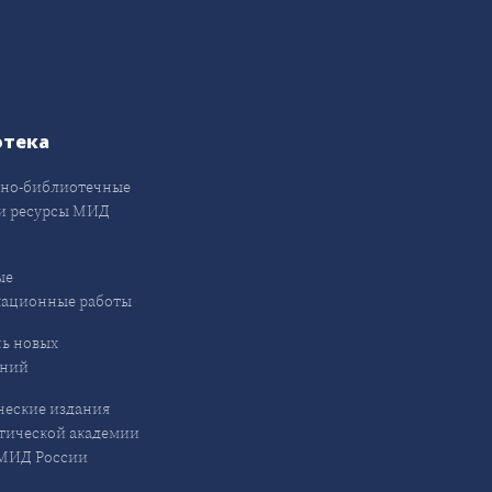
отека
но-библиотечные
и ресурсы МИД
ые
кационные работы
ь новых
ений
еские издания
ической академии
ИД России