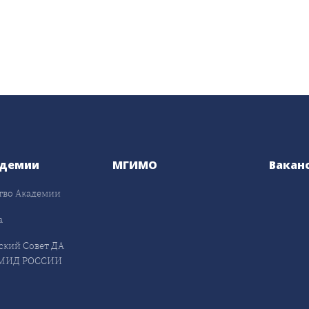
адемии
МГИМО
Вакан
тво Академии
а
ский Совет ДА
МИД РОССИИ