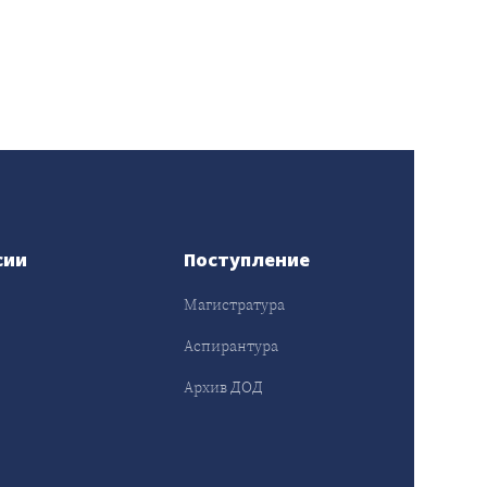
сии
Поступление
Магистратура
Аспирантура
Архив ДОД