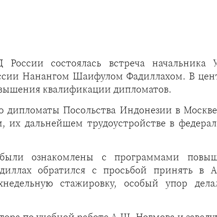
 России состоялась встреча начальника 
ссии Нанангом Шаифулом Фадиллахом. В цен
вышения квалификации дипломатов.
го дипломаты Посольства Индонезии в Москв
, их дальнейшем трудоустройстве в федерал
 были ознакомлены с программами повы
диллах обратился с просьбой принять в 
хнедельную стажировку, особый упор дела
тора по учебной работе А.Ш. Ногмова и заведу