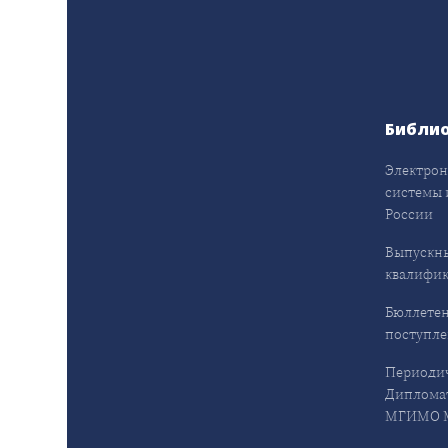
Библи
Электрон
системы 
России
Выпускн
квалифи
Бюллетен
поступл
Периодич
Дипломат
МГИМО М