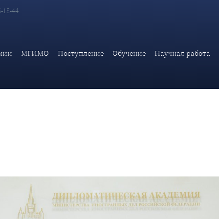
6-18-44
ими дипломатами
мии
МГИМО
Поступление
Обучение
Научная работа