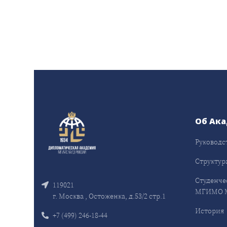
Об Ак
Руководс
Структур
Студенче
119021
МГИМО 
г. Москва , Остоженка, д.53/2 стр.1
История
+7 (499) 246-18-44