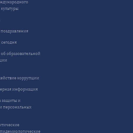
ждународного
 культуры
ы
 поздравления
 сегодня
 об образовательной
ции
ействие коррупции
ерная информация
 защиты и
и персональных
ктические
эпидемиологические