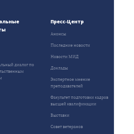
альные
Пресс-Центр
ты
Анонсы
ы
Последние новости
Новости МИД
льный диалог по
Доклады
льственным
м
Экспертное мнение
преподавателей
Факультет подготовки кадров
высшей квалификации
Выставки
Совет ветеранов