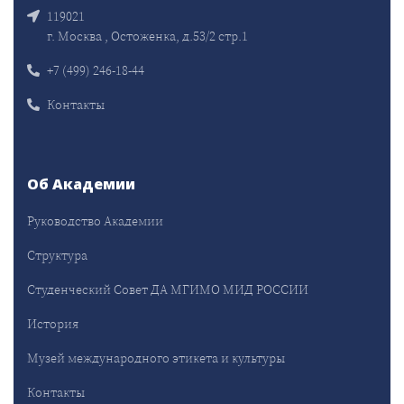
119021
г. Москва , Остоженка, д.53/2 стр.1
+7 (499) 246-18-44
Контакты
Об Академии
Руководство Академии
Структура
Студенческий Совет ДА МГИМО МИД РОССИИ
История
Музей международного этикета и культуры
Контакты