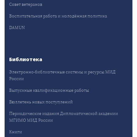
Совет ветеранов
Воспитательная работа и молодёжная политика
DAMUN
Библиотека
Электронно-библиотечные системы и ресурсы МИД
России
Выпускные квалификационные работы
Бюллетень новых поступлений
Периодические издания Дипломатической академии
МГИМО МИД России
Книги