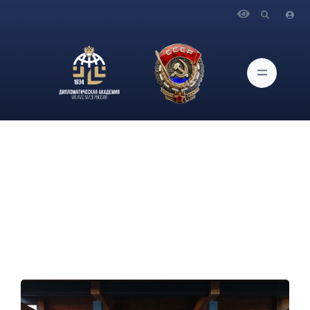
Главная
Новости и Мероприятия
Об участии членов Сообщества друзей музея в финале
третьего сезона конкурса программы Росмолодежи "Больше,
чнм путешествие"