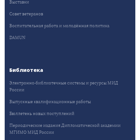
Выставки
Совет ветеранов
Воспитательная работа и молодёжная политика
DAMUN
Библиотека
Электронно-библиотечные системы и ресурсы МИД
России
Выпускные квалификационные работы
Бюллетень новых поступлений
Периодические издания Дипломатической академии
МГИМО МИД России