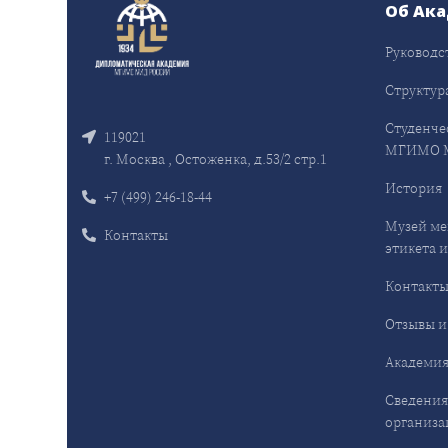
Об Ак
Руководс
Структур
Студенче
119021
МГИМО 
г. Москва , Остоженка, д.53/2 стр.1
История
+7 (499) 246-18-44
Музей ме
Контакты
этикета и
Контакт
Отзывы и
Академия
Сведения
организа