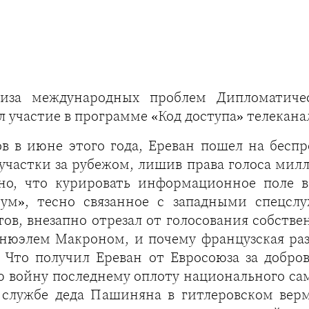
лиза международных проблем Дипломатиче
астие в программе «Код доступа» телеканала Зве
в в июне этого года, Ереван пошел на бесп
участки за рубежом, лишив права голоса ми
но, что курировать информационное поле в
нум», тесно связанное с западными спецс
ов, внезапно отрезал от голосования собств
нюэлем Макроном, и почему французская ра
Что получил Ереван от Евросоюза за добров
 войну последнему оплоту национального са
 службе деда Пашиняна в гитлеровском вер