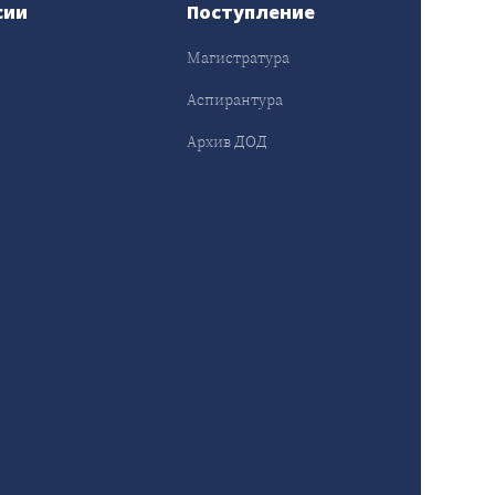
сии
Поступление
Магистратура
Аспирантура
Архив ДОД