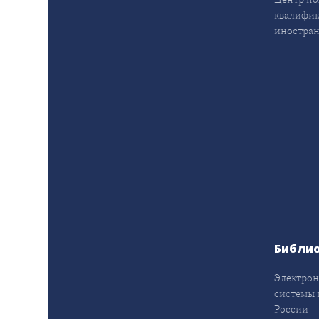
квалифик
иностран
Библи
Электрон
системы 
России