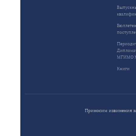
Выпускн
квалифи
Бюллетен
поступл
Периодич
Дипломат
МГИМО М
Книги
Приносим извинения за