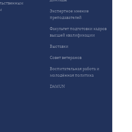
льственным
м
Экспертное мнение
преподавателей
Факультет подготовки кадров
высшей квалификации
Выставки
Совет ветеранов
Воспитательная работа и
молодёжная политика
DAMUN