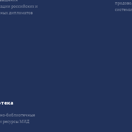
продово
ации российских и
система
ных дипломатов
отека
но-библиотечные
и ресурсы МИД