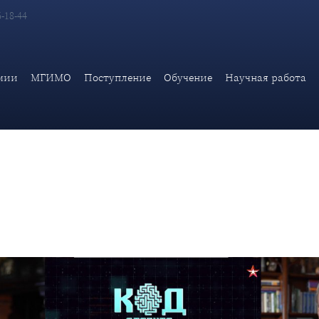
6-18-44
урмы в программе "Код доступа"
мии
МГИМО
Поступление
Обучение
Научная работа