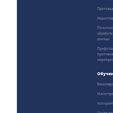
Противод
Недостов
Политика
обработк
данных
Профила
противо
меропри
Обуче
Бакалавр
Магистра
Аспирант
Центр п