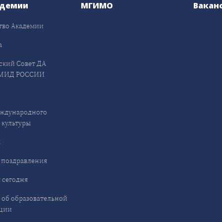
адемии
МГИМО
Вакан
тво Академии
а
ский Совет ДА
МИД РОССИИ
ждународного
 культуры
ы
 поздравления
 сегодня
 об образовательной
ции