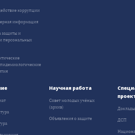
ействие коррупции
ерная информация
 защиты и
и персональных
ктические
эпидемиологические
ятия
ние
Научная работа
Специ
проек
иат
Совет молодых учёных
(архив)
Доклад
тура
Объявления о защите
ДСП
ура
Национа
овышения