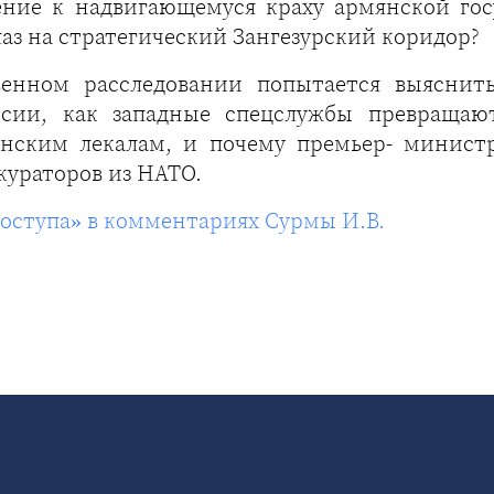
ение к надвигающемуся краху армянской гос
аз на стратегический Зангезурский коридор?
венном расследовании попытается выяснит
сии, как западные спецслужбы превращают
нским лекалам, и почему премьер- министр
кураторов из НАТО.
доступа» в комментариях Сурмы И.В.