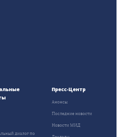
альные
Пресс-Центр
ты
Анонсы
ы
Последние новости
Новости МИД
льный диалог по
Доклады