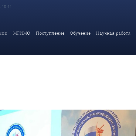
6-18-44
ей Дипломатической академии МИД России во Всемирной конфер
мии
МГИМО
Поступление
Обучение
Научная работа