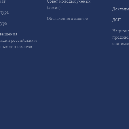
иат
Совет молодых учёных
(архив)
Доклад
тура
Объявления о защите
ДСП
ура
Национа
овышения
продово
ации российских и
система
ных дипломатов