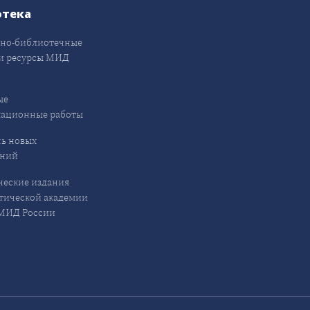
отека
но-библиотечные
и ресурсы МИД
ые
кационные работы
ь новых
ений
еские издания
ической академии
ИД России