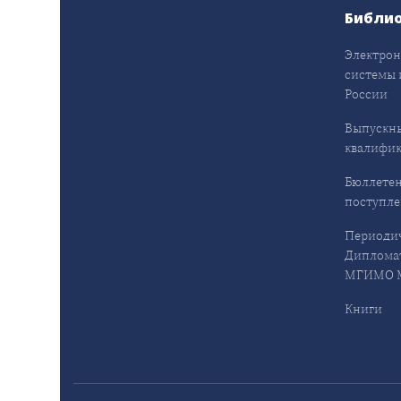
Библи
Электрон
системы 
России
Выпускн
квалифи
Бюллетен
поступл
Периодич
Дипломат
МГИМО М
Книги