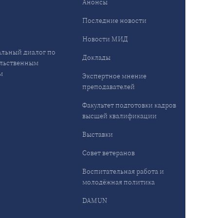
Анонсы
ы
Последние новости
Новости МИД
льный диалог по
Доклады
льственным
м
Экспертное мнение
преподавателей
Факультет подготовки кадров
высшей квалификации
Выставки
Совет ветеранов
Воспитательная работа и
молодёжная политика
DAMUN