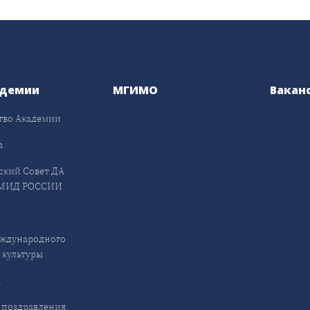
адемии
МГИМО
Вакан
тво Академии
а
ский Совет ДА
МИД РОССИИ
ждународного
 культуры
ы
 поздравления