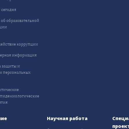
 сегодня
 об образовательной
ции
ействие коррупции
ерная информация
 защиты и
и персональных
ктические
эпидемиологические
ятия
ние
Научная работа
Специ
проек