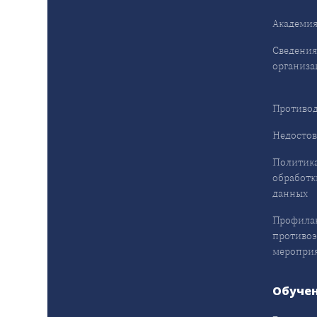
Академия
Сведения
организа
Противод
Недостов
Политика
обработк
данных
Профила
противо
меропри
Обуче