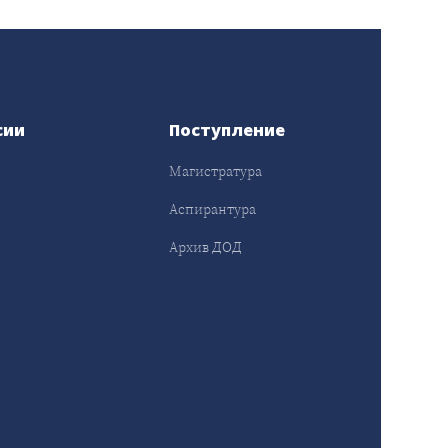
сии
Поступление
Магистратура
Аспирантура
Архив ДОД