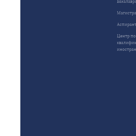
Бакалавр
Магистра
Аспирант
Центр п
квалифик
иностран