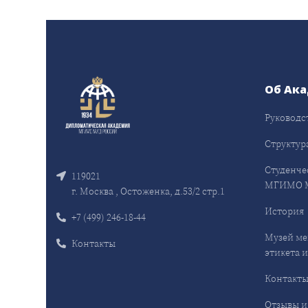
Об Ак
Руководс
Структур
Студенче
119021
МГИМО 
г. Москва , Остоженка, д.53/2 стр.1
История
+7 (499) 246-18-44
Музей ме
Контакты
этикета и
Контакт
Отзывы и