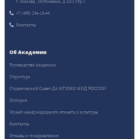
г. Москва , Остоженка, д.53/2 стр.1
+7 (499) 246-18-44
Контакты
Об Академии
Руководство Академии
Структура
Студенческий Совет ДА МГИМО МИД РОССИИ
История
Музей международного этикета и культуры
Контакты
Отзывы и поздравления