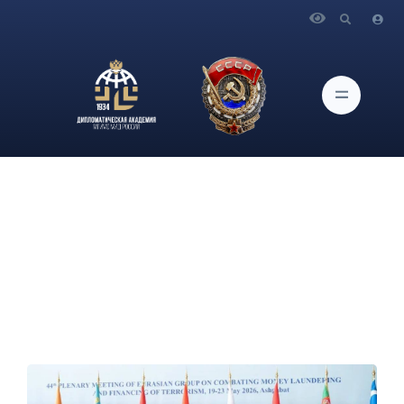
Главная
Новости и Мероприятия
П.Б.Уксусников выступил на заседании Совета
Международного сетевого института в сфере ПОД/ФТ
(МСИ)