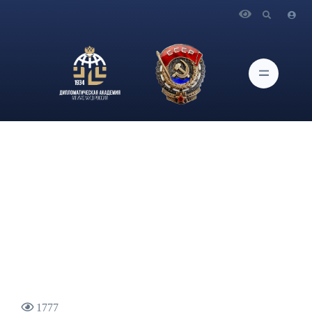
Главная
Новости и Мероприятия
Профессор кафедры дипломатии и консульской службы
Дипломатической академии МИД России В.И.Винокуров
принял участие в Фестивале творческих проектов,
посвящённом Международному дню переводчика
1777