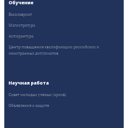
Обучение
Бакалавриат
Магистратура
Аспирантура
Центр повышения квалификации российских и
иностранных дипломатов
Научная работа
Совет молодых учёных (архив)
Объявления о защите