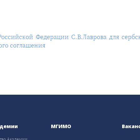
оссийской Федерации С.В.Лаврова для сербск
ого соглашения
адемии
МГИМО
Вакан
тво Академии