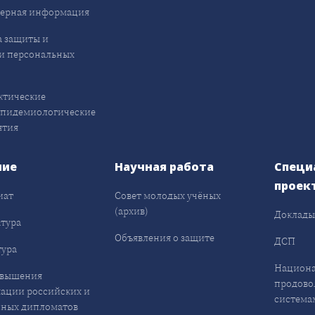
ерная информация
 защиты и
и персональных
ктические
эпидемиологические
ятия
ние
Научная работа
Специ
проек
иат
Совет молодых учёных
(архив)
Доклад
тура
Объявления о защите
ДСП
ура
Национа
овышения
продово
ации российских и
система
ных дипломатов