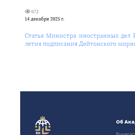
672
14 декабря 2025 г.
Статья Министра иностранных дел Р
летия подписания Дейтонского мирн
Об Ак
Руководс