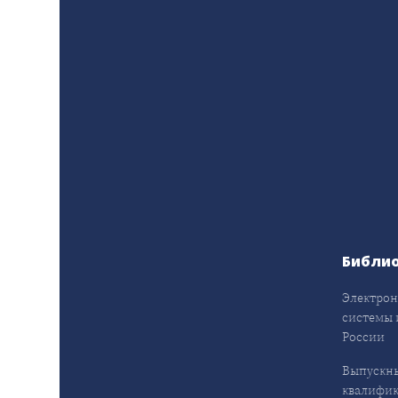
Библи
Электрон
системы 
России
Выпускн
квалифи