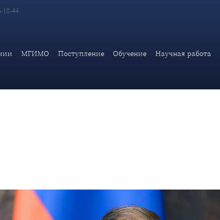
6-18-44
.Лаврова для сербской газеты «Политика» по случаю 30-летия
мии
МГИМО
Поступление
Обучение
Научная работа