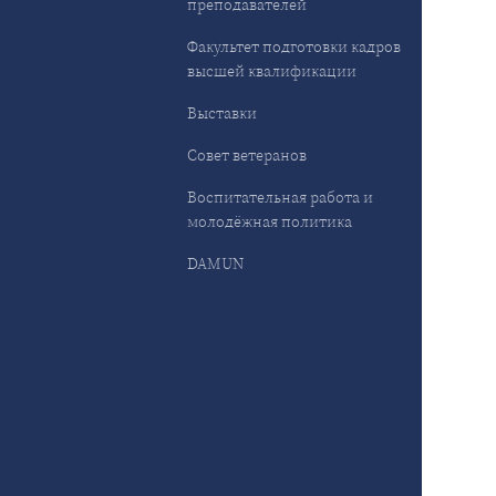
преподавателей
Факультет подготовки кадров
высшей квалификации
Выставки
Совет ветеранов
Воспитательная работа и
молодёжная политика
DAMUN