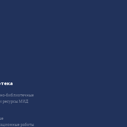
отека
но-библиотечные
и ресурсы МИД
ые
кационные работы