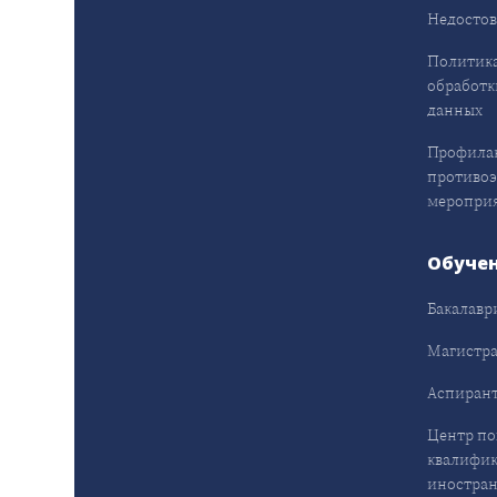
Недостов
Политика
обработк
данных
Профила
противо
меропри
Обуче
Бакалавр
Магистра
Аспирант
Центр п
квалифик
иностран