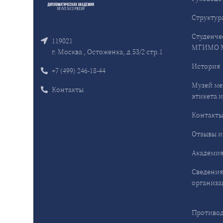
Структур
Студенче
119021
МГИМО 
г. Москва , Остоженка, д.53/2 стр.1
История
+7 (499) 246-18-44
Музей ме
Контакты
этикета и
Контакт
Отзывы и
Академия
Сведения
организа
Противод