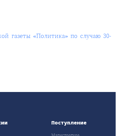
ой газеты «Политика» по случаю 30-
сии
Поступление
Магистратура