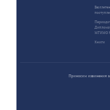
Бюллетен
поступл
Периодич
Дипломат
МГИМО М
Книги
Приносим извинения за