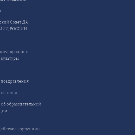
а
ский Совет ДА
МИД РОССИИ
ждународного
 культуры
ы
 поздравления
 сегодня
 об образовательной
ции
ействие коррупции