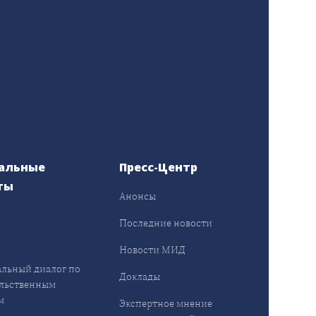
альные
Пресс-Центр
ты
Анонсы
ы
Последние новости
Новости МИД
льный диалог по
Доклады
льственным
м
Экспертное мнение