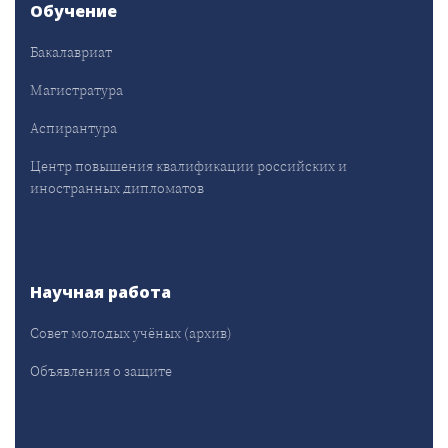
Обучение
Бакалавриат
Магистратура
Аспирантура
Центр повышения квалификации российских и
иностранных дипломатов
Научная работа
Совет молодых учёных (архив)
Объявления о защите