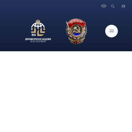
Главная
Новости и Мероприятия
Студент IV курса факультета международных отношений
Дипломатической академии МГИМО Цветков Илья
Сергеевич, изучающий болгарский язык у доцента кафедры
европейских языков Давыдовой Наталии Анатольевны,
получил свидетельство участника 26-го Всероссийского с