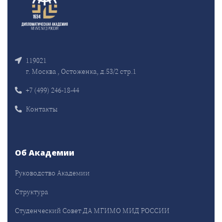
119021
г. Москва , Остоженка, д.53/2 стр.1
+7 (499) 246-18-44
Контакты
Об Академии
Руководство Академии
Структура
Студенческий Совет ДА МГИМО МИД РОССИИ