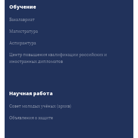
Обучение
Бакалавриат
Магистратура
Аспирантура
Центр повышения квалификации российских и
иностранных дипломатов
Научная работа
Совет молодых учёных (архив)
Объявления о защите