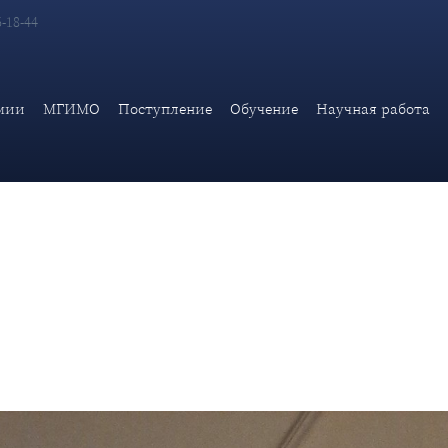
6-18-44
ИД России заняли призовые места во всероссийском конкурсе 
на Коростелёва 1-е место, Алексан
мии
МГИМО
Поступление
Обучение
Научная работа