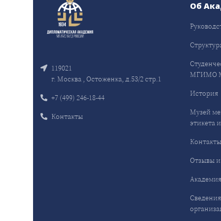
Об Ак
Руководс
Структур
Студенче
119021
МГИМО 
г. Москва , Остоженка, д.53/2 стр.1
История
+7 (499) 246-18-44
Музей ме
Контакты
этикета и
Контакт
Отзывы и
Академия
Сведения
организа