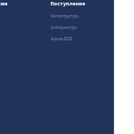
сии
Поступление
Магистратура
Аспирантура
Архив ДОД