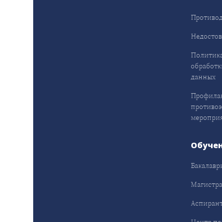
Противод
Недостов
Политика
обработк
данных
Профила
противо
меропри
Обуче
Бакалавр
Магистра
Аспирант