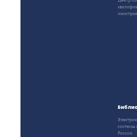
Центр п
квалифик
иностран
Библи
Электрон
системы 
России