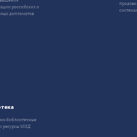
овышения
продово
ации российских и
система
ных дипломатов
отека
но-библиотечные
и ресурсы МИД