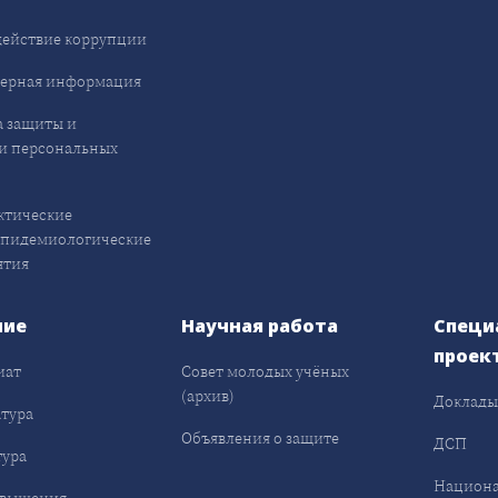
ействие коррупции
ерная информация
 защиты и
и персональных
ктические
эпидемиологические
ятия
ние
Научная работа
Специ
проек
иат
Совет молодых учёных
(архив)
Доклад
тура
Объявления о защите
ДСП
ура
Национа