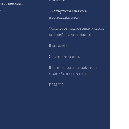
Доклады
льственным
м
Экспертное мнение
преподавателей
Факультет подготовки кадров
высшей квалификации
Выставки
Совет ветеранов
Воспитательная работа и
молодёжная политика
DAMUN