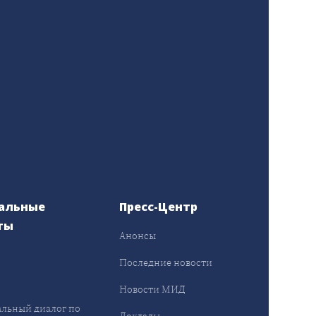
альные
Пресс-Центр
ты
Анонсы
ы
Последние новости
Новости МИД
льный диалог по