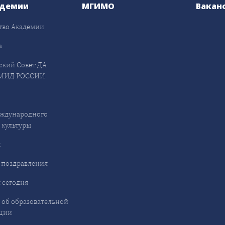
адемии
МГИМО
Вакан
тво Академии
а
ский Совет ДА
МИД РОССИИ
ждународного
 культуры
ы
 поздравления
 сегодня
 об образовательной
ции