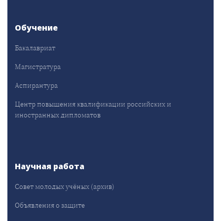
Обучение
Бакалавриат
Магистратура
Аспирантура
Центр повышения квалификации российских и
иностранных дипломатов
Научная работа
Совет молодых учёных (архив)
Объявления о защите