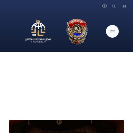
Главная
Новости и Мероприятия
Студенты Дипломатической академии МГИМО МИД
России приняли участие в поэтическом конкурсе
«Ополченцы слова. 338 строк»