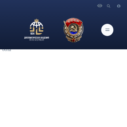
Главная
Новости и Мероприятия
Студенты Дипломатической академии МИД России
приняли участие в подготовке и проведении заседания
Совета уполномоченных по правам человека и
Всероссийского координационного совета уполномоченных
по правам человека на тему: «Обеспечение прав человека в
обла