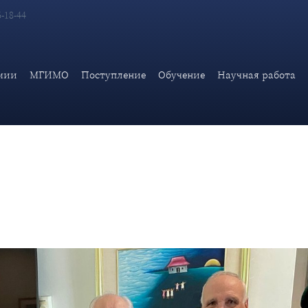
6-18-44
адаева в поэтических чтениях в Малайзии
мии
МГИМО
Поступление
Обучение
Научная работа