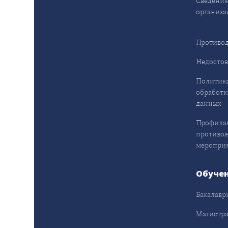
Сведения
организа
Противод
Недостов
Политика
обработк
данных
Профила
противо
меропри
Обуче
Бакалавр
Магистра