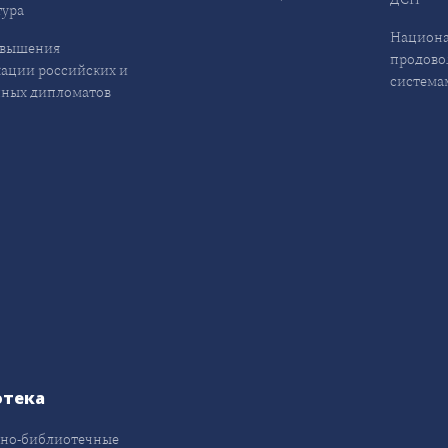
ура
Национа
овышения
продово
ации российских и
система
ных дипломатов
отека
но-библиотечные