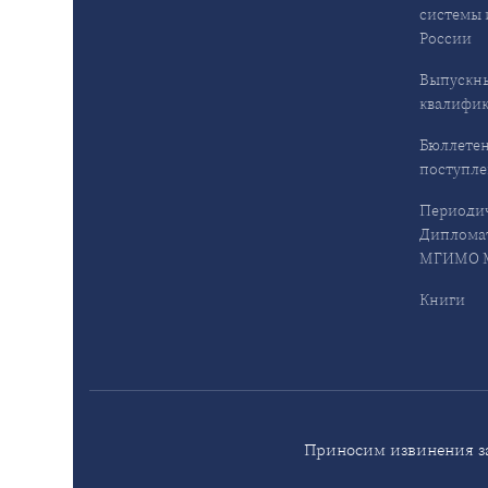
системы 
России
Выпускн
квалифи
Бюллетен
поступл
Периодич
Дипломат
МГИМО М
Книги
Приносим извинения за