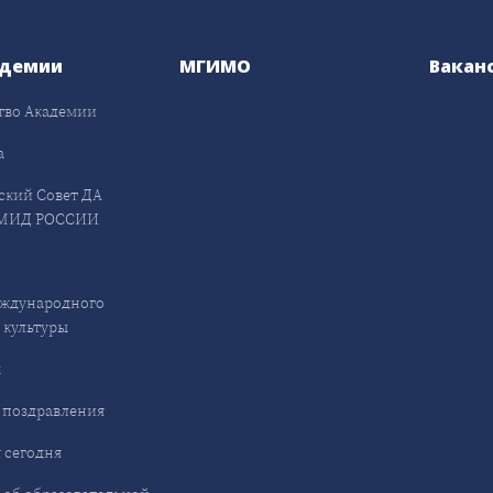
адемии
МГИМО
Вакан
тво Академии
а
ский Совет ДА
МИД РОССИИ
ждународного
 культуры
ы
 поздравления
 сегодня