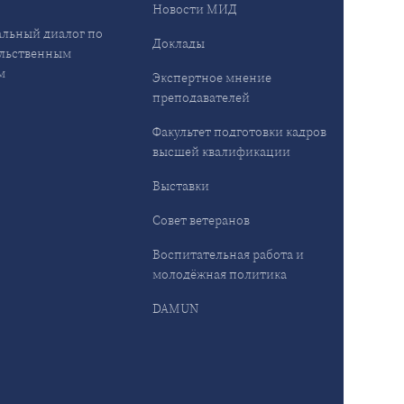
Новости МИД
льный диалог по
Доклады
льственным
м
Экспертное мнение
преподавателей
Факультет подготовки кадров
высшей квалификации
Выставки
Совет ветеранов
Воспитательная работа и
молодёжная политика
DAMUN