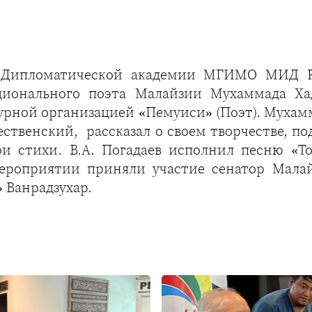
 Дипломатической академии МГИМО МИД Р
ационального поэта Малайзии Мухаммада Ха
турной организацией «Пемуиси» (Поэт). Мухам
ственский, рассказал о своем творчестве, п
ои стихи. В.А. Погадаев исполнил песню «Т
мероприятии приняли участие сенатор Малай
 Ванрадзухар.