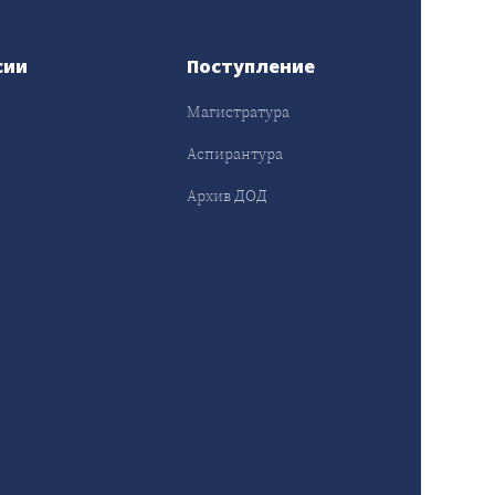
сии
Поступление
Магистратура
Аспирантура
Архив ДОД