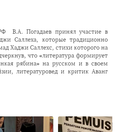
Ф В.А. Погадаев принял участие в
джи Саллеха, которые традиционно
мад Хаджи Саллехс, стихи которого на
одчеркнув, что «литература формирует
онкая рябина» на русском и в своем
зии, литературовед и критик Аванг