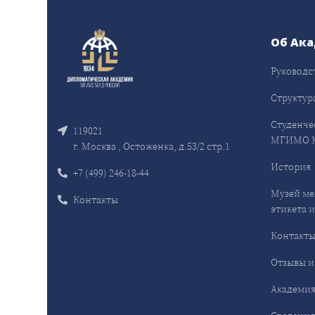
Об Ак
Руководс
Структур
Студенче
119021
МГИМО 
г. Москва , Остоженка, д.53/2 стр.1
История
+7 (499) 246-18-44
Музей ме
Контакты
этикета и
Контакт
Отзывы и
Академия