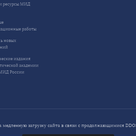
и ресурсы МИД
ые
кационные работы
ь новых
ений
еские издания
ической академии
ИД России
 медленную загрузку сайта в связи с продолжающимися DDOS