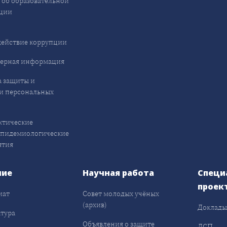
 об образовательной
ции
ействие коррупции
ерная информация
 защиты и
и персональных
ктические
эпидемиологические
ятия
ние
Научная работа
Специ
проек
иат
Совет молодых учёных
(архив)
Доклад
тура
Объявления о защите
ДСП