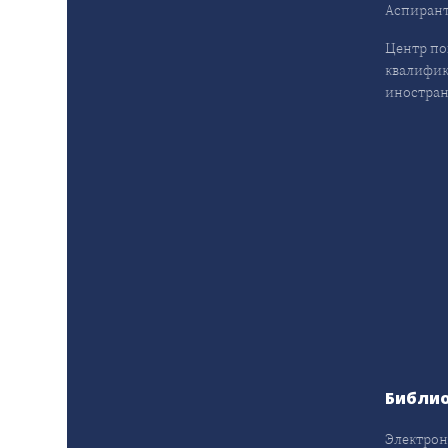
Аспирант
Центр п
квалифик
иностран
Библи
Электрон