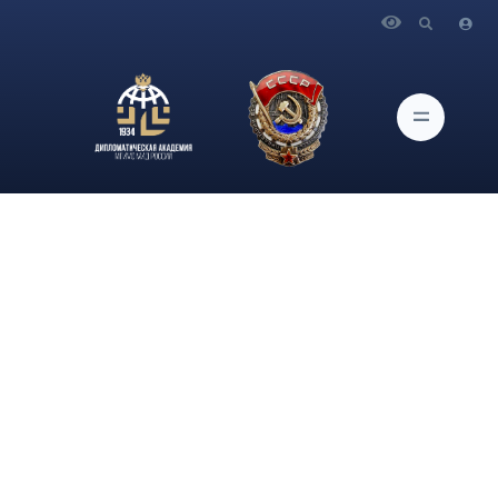
Главная
Новости и Мероприятия
В блоге Курс молодого мудреца на сайте Российского
совета по международным делам опубликована коллективная
статья магистрантов программы "Гибридные войны"
кафедры стратегических коммуникаций и государственного
управления "Украинский конфликт: пути урегули