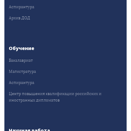
Аспирантура
Архив ДОД
Обучение
Бакалавриат
Магистратура
Аспирантура
Центр повышения квалификации российских и
иностранных дипломатов
Научная работа