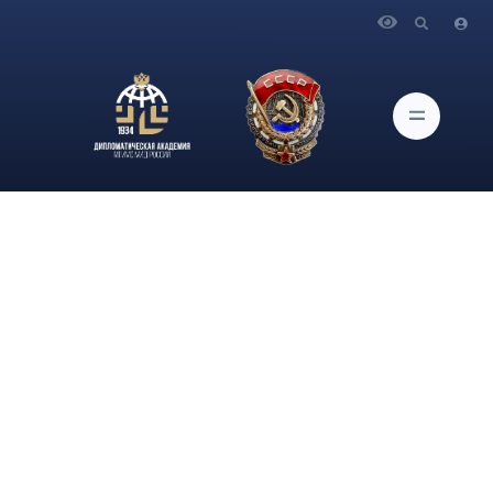
Главная
Новости и Мероприятия
В Церемониальном зале имени Александра Невского при
поддержке Исторического клуба СМД МИД России и
Патриотического клуба «Я Горжусь!» Дипломатической
академии МИД России состоялась лекция «Историческая
правда. История как поле боя за суверенитет».