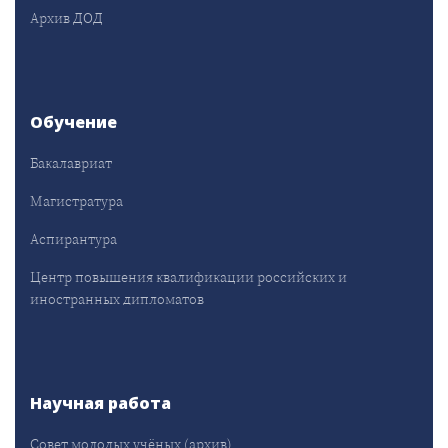
Архив ДОД
Обучение
Бакалавриат
Магистратура
Аспирантура
Центр повышения квалификации российских и
иностранных дипломатов
Научная работа
Совет молодых учёных (архив)