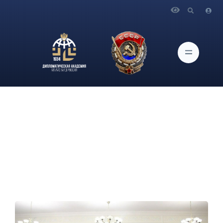
Главная
Новости и Мероприятия
В Дипломатической академии МИД России прошел
традиционный фестиваль культур и народов мира «Глобал
Вилладж-2025»