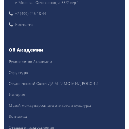
г. Москва , Остоженка, д.53/2 стр.1
+7 (499) 246-18-44
Контакты
Об Академии
Руководство Академии
Структура
Студенческий Совет ДА МГИМО МИД РОССИИ
История
Музей международного этикета и культуры
Контакты
Отзывы и поздравления