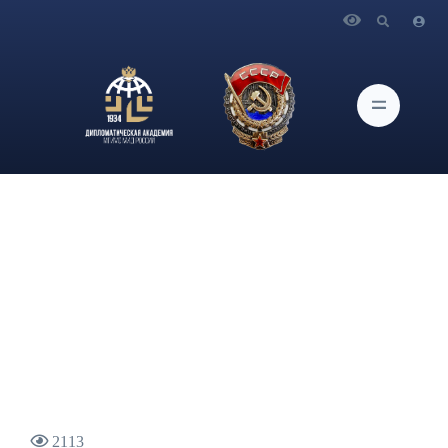
Главная
Новости и Мероприятия
В Дипломатической академии МИД России состоялась
вторая встреча Информационного комитета Студенческого
Совета. Мероприятие было посвящено целеполаганию и
тайм-менеджменту.
2113