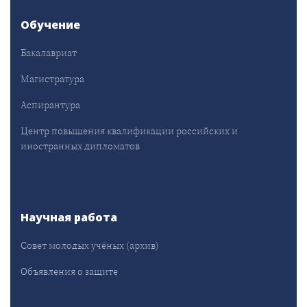
Обучение
Бакалавриат
Магистратура
Аспирантура
Центр повышения квалификации российских и
иностранных дипломатов
Научная работа
Совет молодых учёных (архив)
Объявления о защите