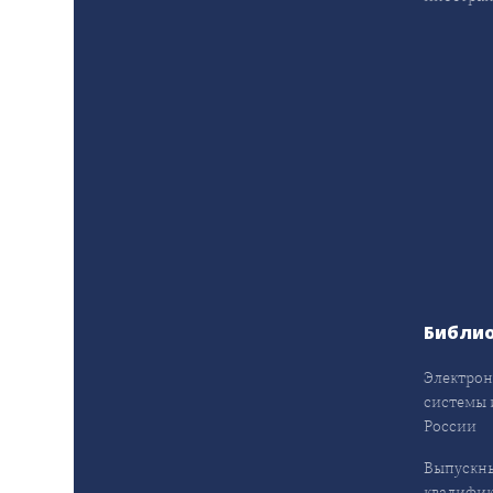
Библи
Электрон
системы 
России
Выпускн
квалифи