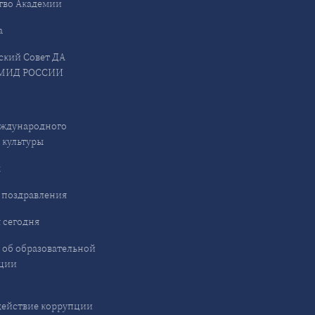
тво Академии
а
ский Совет ДА
МИД РОССИИ
ждународного
 культуры
ы
 поздравления
 сегодня
 об образовательной
ции
ействие коррупции