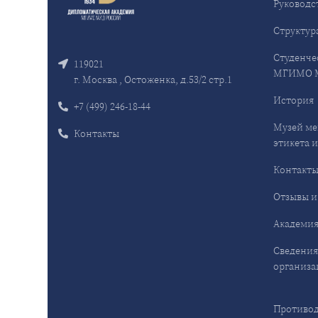
Руководс
Структур
Студенче
119021
МГИМО 
г. Москва , Остоженка, д.53/2 стр.1
История
+7 (499) 246-18-44
Музей ме
Контакты
этикета и
Контакт
Отзывы и
Академия
Сведения
организа
Противод