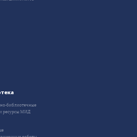
отека
но-библиотечные
и ресурсы МИД
ые
кационные работы