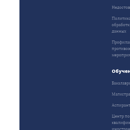
Недостов
Политика
обработк
данных
Профила
противо
меропри
Обуче
Бакалавр
Магистра
Аспирант
Центр п
квалифик
иностран