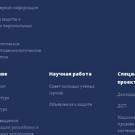
ерная информация
 защиты и
и персональных
ктические
эпидемиологические
ятия
ние
Научная работа
Специ
проек
иат
Совет молодых учёных
(архив)
Доклад
тура
Объявления о защите
ДСП
ура
Национа
овышения
продово
ации российских и
система
ных дипломатов