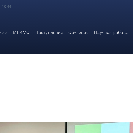
6-18-44
тный Музыкальный вечер, организованный студенческими объе
мии
МГИМО
Поступление
Обучение
Научная работа