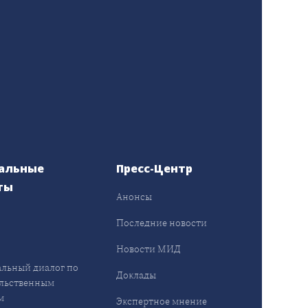
альные
Пресс-Центр
ты
Анонсы
ы
Последние новости
Новости МИД
льный диалог по
Доклады
льственным
м
Экспертное мнение