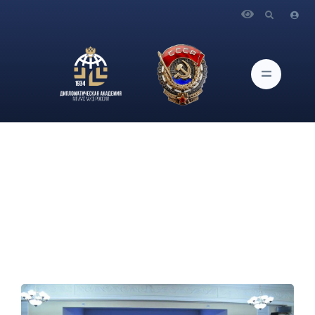
Главная
Новости и Мероприятия
В конференц-зале Дипломатической академии МИД
России состоялось мероприятие, посвящённое культуре
Абхазии и Южной Осетии.