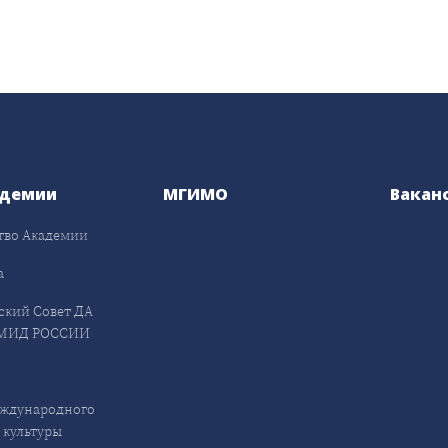
адемии
МГИМО
Вакан
тво Академии
а
ский Совет ДА
МИД РОССИИ
ждународного
 культуры