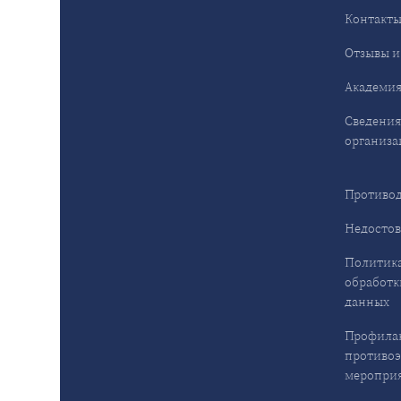
Контакт
Отзывы и
Академия
Сведения
организа
Противод
Недостов
Политика
обработк
данных
Профила
противо
меропри