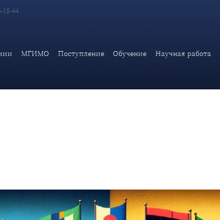
6-18-44
тельная дискуссия на тему «Политическое вмешательство в мир
мии
МГИМО
Поступление
Обучение
Научная работа