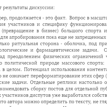
 результаты дискуссии:
фер, продолжается - это факт. Вопрос в масшт
ия участников и специфику функционирован
(превращение в бизнес) большого спорта и
для апробирования пока еще не запрещенных п
олько ритуальная сторона - оболочка, под 
нологические и фармацевтические задачи. С
над преодолением физических ограничений ч
но политической природе массового спорта
а в целом. Потенциал использования контен
о не означает переформатирование этих сфер 
еские задачи. Отдельные реплики настолько 
комендовать сборку постов для отдельной п
х участников диспутов уже выработался собс
что автора можно определить по тексту, не гля