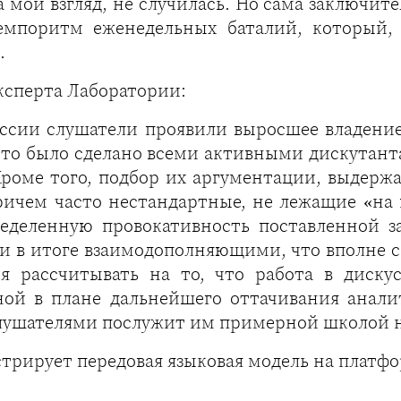
на мой взгляд, не случилась. Но сама заключит
темпоритм еженедельных баталий, который, 
.
ксперта Лаборатории:
уссии слушатели проявили выросшее владени
это было сделано всеми активными дискутант
Кроме того, подбор их аргументации, выдержа
ичем часто нестандартные, не лежащие «на 
ределенную провокативность поставленной з
нки в итоге взаимодополняющими, что вполне 
ся рассчитывать на то, что работа в диск
ной в плане дальнейшего оттачивания анали
лушателями послужит им примерной школой н
рирует передовая языковая модель на платфор