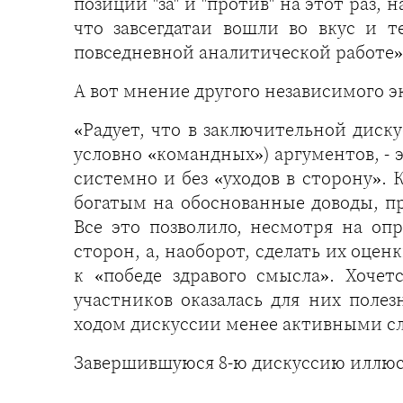
позиций "за" и "против" на этот раз, 
что завсегдатаи вошли во вкус и 
повседневной аналитической работе»
А вот мнение другого независимого э
«Радует, что в заключительной диск
условно «командных») аргументов, - 
системно и без «уходов в сторону». 
богатым на обоснованные доводы, пр
Все это позволило, несмотря на оп
сторон, а, наоборот, сделать их оце
к «победе здравого смысла». Хочет
участников оказалась для них полез
ходом дискуссии менее активными с
Завершившуюся 8-ю дискуссию иллюст