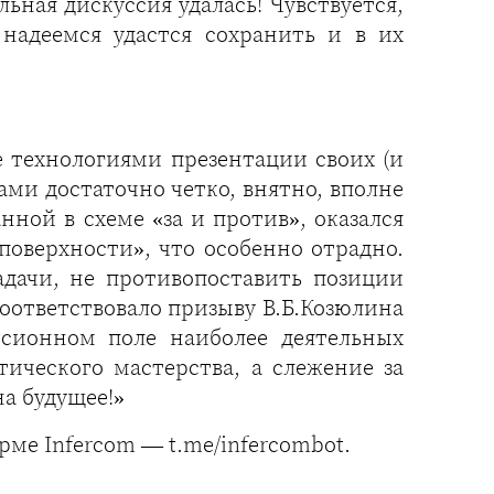
ельная дискуссия удалась! Чувствуется,
надеемся удастся сохранить и в их
е технологиями презентации своих (и
ами достаточно четко, внятно, вполне
нной в схеме «за и против», оказался
поверхности», что особенно отрадно.
адачи, не противопоставить позиции
соответствовало призыву В.Б.Козюлина
уссионном поле наиболее деятельных
тического мастерства, а слежение за
а будущее!»
ме Infercom — t.me/infercombot.