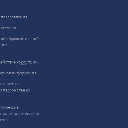
ы
 поздравления
 сегодня
 об образовательной
ции
ействие коррупции
ерная информация
 защиты и
и персональных
ктические
эпидемиологические
ятия