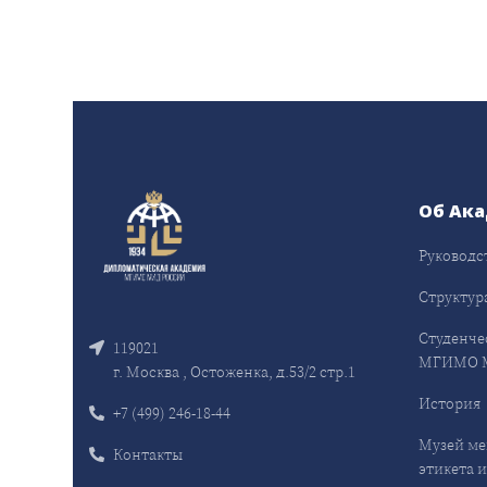
Об Ак
Руководс
Структур
Студенче
119021
МГИМО 
г. Москва , Остоженка, д.53/2 стр.1
История
+7 (499) 246-18-44
Музей ме
Контакты
этикета и