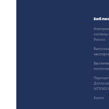
Библи
Электрон
системы 
России
Выпускн
квалифи
Бюллетен
поступл
Периодич
Дипломат
МГИМО М
Книги