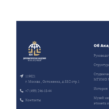
Об Ак
Руководс
Структур
Студенче
119021
МГИМО 
г. Москва , Остоженка, д.53/2 стр.1
История
+7 (499) 246-18-44
Музей ме
Контакты
этикета и