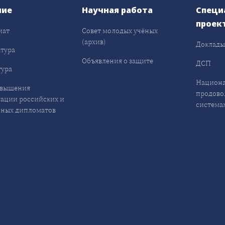
ние
Научная работа
Специ
проек
иат
Совет молодых учёных
(архив)
Доклад
тура
Объявления о защите
ДСП
ура
Национа
овышения
продово
ации российских и
система
ных дипломатов