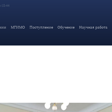
6-18-44
 им. В. И. Попова прошла экскурсия для делегации Республики 
Великой Отечественной во
мии
МГИМО
Поступление
Обучение
Научная работа