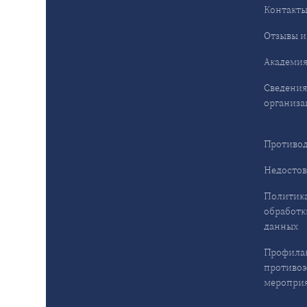
Контакт
Отзывы и
Академия
Сведения
организа
Противод
Недостов
Политика
обработк
данных
Профила
противо
меропри