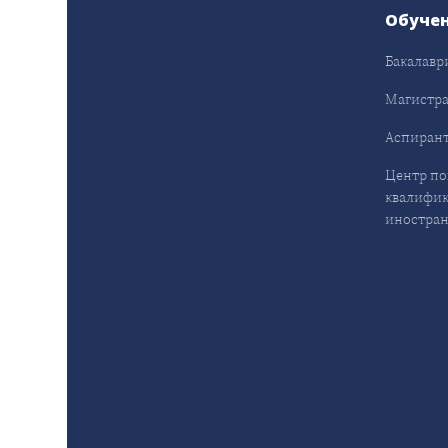
Обуче
Бакалавр
Магистра
Аспирант
Центр п
квалифик
иностран