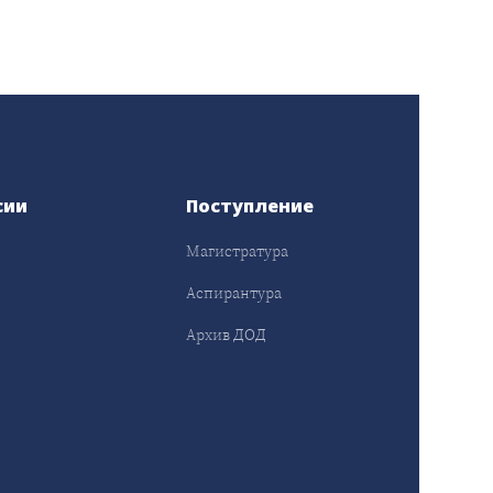
сии
Поступление
Магистратура
Аспирантура
Архив ДОД