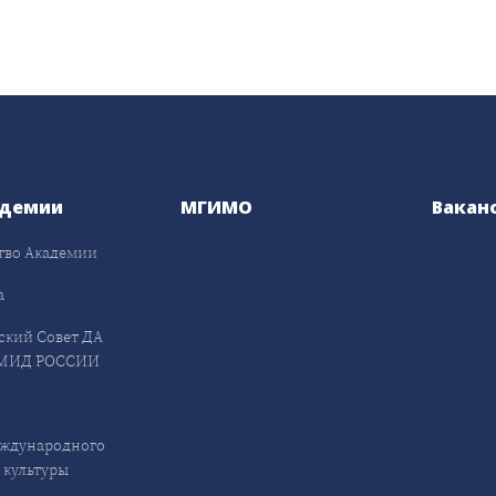
адемии
МГИМО
Вакан
тво Академии
а
ский Совет ДА
МИД РОССИИ
ждународного
 культуры