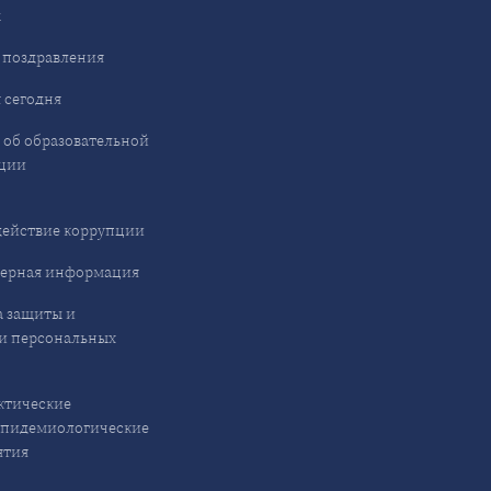
ы
 поздравления
 сегодня
 об образовательной
ции
ействие коррупции
ерная информация
 защиты и
и персональных
ктические
эпидемиологические
ятия