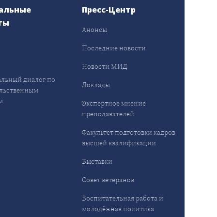
альные
Пресс-Центр
ты
Анонсы
ы
Последние новости
Новости МИД
льный диалог по
Доклады
льственным
м
Экспертное мнение
преподавателей
Факультет подготовки кадров
высшей квалификации
Выставки
Совет ветеранов
Воспитательная работа и
молодёжная политика