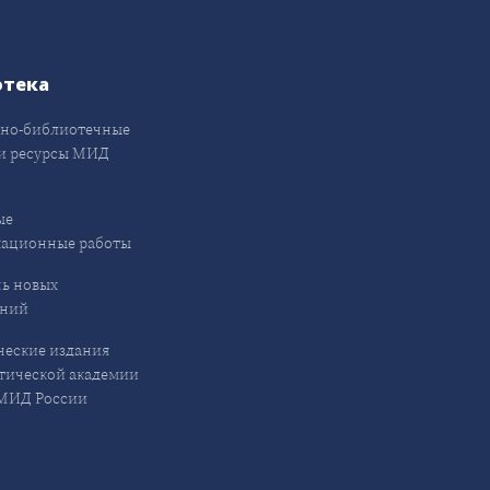
отека
но-библиотечные
и ресурсы МИД
ые
кационные работы
ь новых
ений
еские издания
ической академии
ИД России