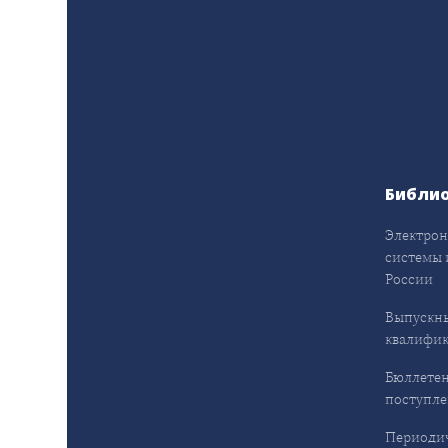
Библи
Электрон
системы 
России
Выпускн
квалифи
Бюллетен
поступл
Периодич