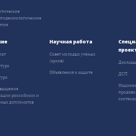
ктические
эпидемиологические
ятия
ние
Научная работа
Специ
проек
иат
Совет молодых учёных
(архив)
Доклад
тура
Объявления о защите
ДСП
ура
Национа
овышения
продово
ации российских и
система
ных дипломатов