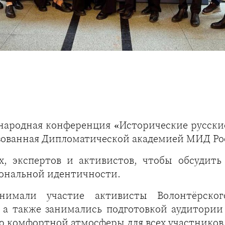
ународная конференция «Исторические русски
изованная Дипломатической академией МИД Ро
х, экспертов и активистов, чтобы обсудить
иональной идентичности.
нимали участие активисты Волонтёрског
 а также занимались подготовкой аудитори
ю комфортной атмосферы для всех участников