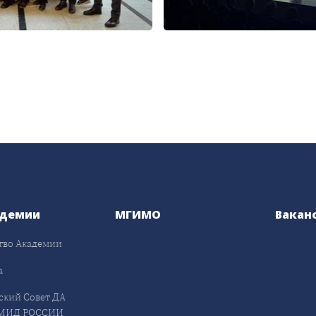
адемии
МГИМО
Вакан
тво Академии
а
ский Совет ДА
МИД РОССИИ