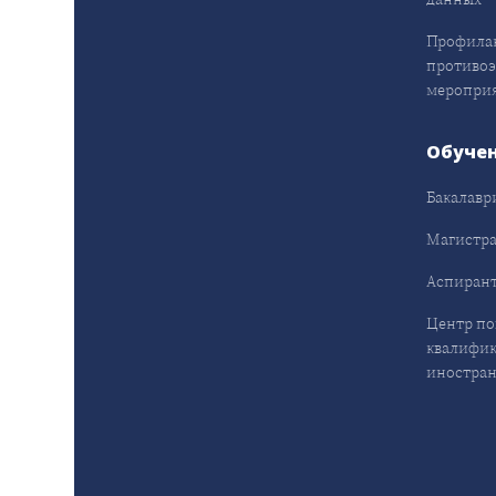
Профила
противо
меропри
Обуче
Бакалавр
Магистра
Аспирант
Центр п
квалифик
иностран