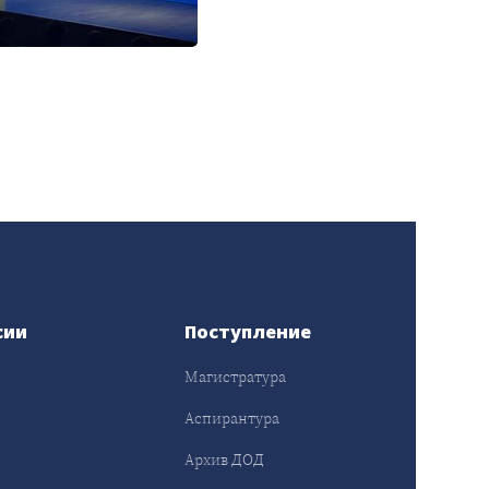
сии
Поступление
Магистратура
Аспирантура
Архив ДОД