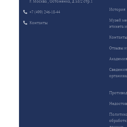
г. Москва , Остоженка, д.53/2 стр.1
История
+7 (499) 246-18-44
Музей ме
Контакты
этикета и
Контакт
Отзывы и
Академия
Сведения
организа
Противод
Недостов
Политика
обработк
данных