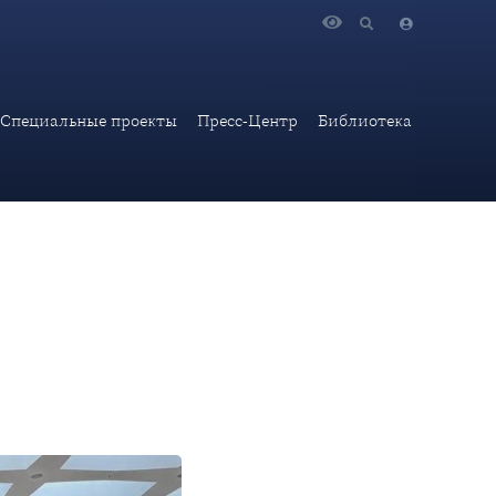
моопределение народов», организованная Дипломатической
Специальные проекты
Пресс-Центр
Библиотека