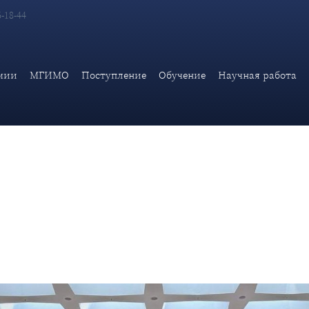
6-18-44
Исторические русские земли. Национальная идентичность и са
мии
МГИМО
Поступление
Обучение
Научная работа