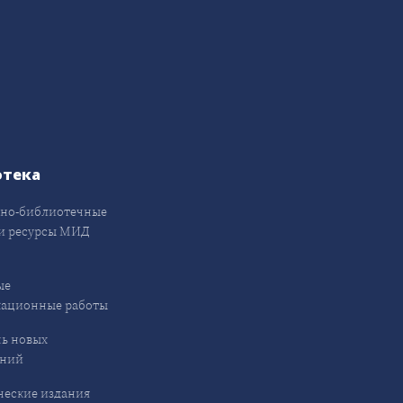
отека
но-библиотечные
и ресурсы МИД
ые
кационные работы
ь новых
ений
еские издания