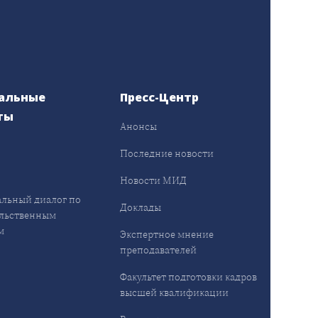
альные
Пресс-Центр
ты
Анонсы
ы
Последние новости
Новости МИД
льный диалог по
Доклады
льственным
м
Экспертное мнение
преподавателей
Факультет подготовки кадров
высшей квалификации